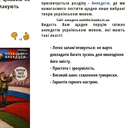
присвячується розділу -
Анекдоти
, де ми
планують
намагаємого постити щодня лише вибрані
твори українською мовою.
Cайт
анекдоти
anekdot.kozaku.in.ua:
Видасть Вам щодня порцію свіжих
анекдотів українською мовою, які мають
такі якості:
+1
- Легко запам'ятовується: не варто
докладати багато зусиль для оволодіння
його змісту.
- Простота і зрозумілість.
- Високий шанс схвалення гуморески.
- Гарантія гарного настрою.