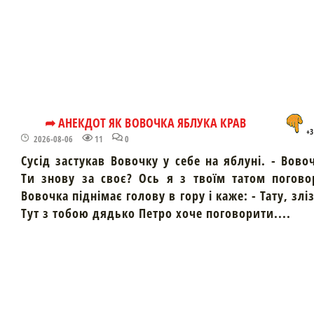
➦ АНЕКДОТ ЯК ВОВОЧКА ЯБЛУКА КРАВ
+3
2026-08-06
11
0
Сусід застукав Вовочку у себе на яблуні. - Вово
Ти знову за своє? Ось я з твоїм татом погово
Вовочка піднімає голову в гору і каже: - Тату, злі
Тут з тобою дядько Петро хоче поговорити....