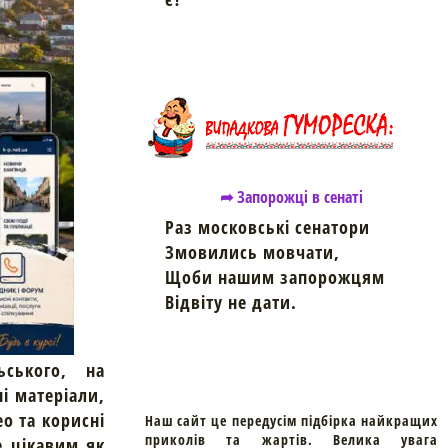
➦ Запорожці в сенаті
Раз московські сенатори
Змовились мовчати,
Щоби нашим запорожцям
Відвіту не дати.
ьського, на
ні матеріали,
ео та корисні
Наш сайт це передусім підбірка найкращих
приколів та жартів. Велика увага
е цікавим як