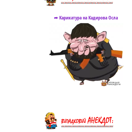
➦ Карикатура на Кадирова Осла
https://snu.in.ua/