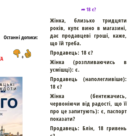
➦ 18 є?
Жінка, близько тридцяти
років, купє вино в магазині,
дає продавцеві гроші, каже,
Останні дописи:
що їй треба.
Продавець: 18 є?
ТА
0
Жінка (розпливаючись в
усмішці): є.
Продавець (наполегливіше):
18 є?
Жінка (бентежачись,
червоніючи від радості, що її
про це запитують): є, паспорт
показати?
Продавець: Блін, 18 гривень
є?