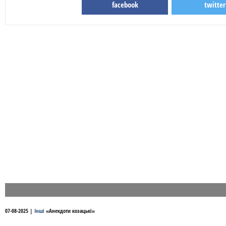
facebook
twitter
07-08-2025
|
Інші
«
Анекдоти козацькі
»