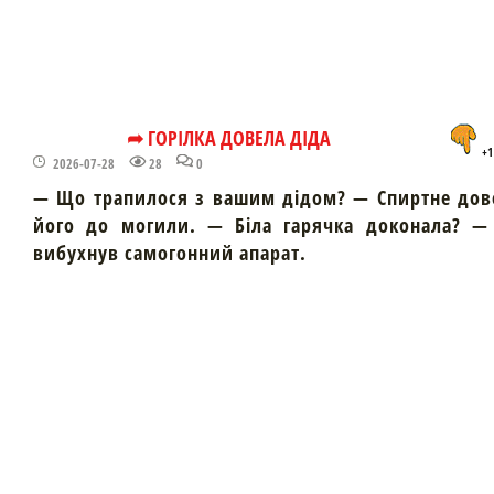
➦ ГОРІЛКА ДОВЕЛА ДІДА
+1
2026-07-28
28
0
— Що трапилося з вашим дідом? — Спиртне дов
його до могили. — Біла гарячка доконала? — 
вибухнув самогонний апарат.