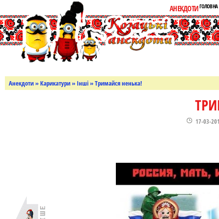
ГОЛОВНА
АНЕКДОТИ
Анекдоти
»
Карикатури
»
Інші
» Тримайся ненька!
ТРИ
17-03-20