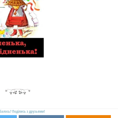
балось? Поділись з друзьями!