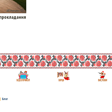
окладання
|
Блог