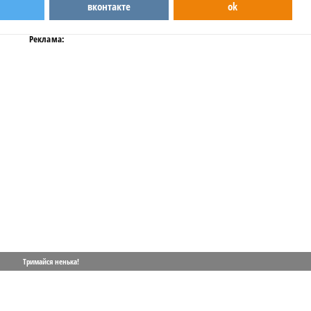
вконтакте
ok
Реклама:
Тримайся ненька!