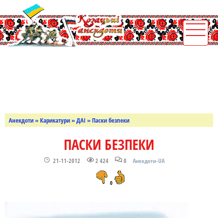
Анекдоти
»
Карикатури
»
ДАІ
» Паски безпеки
ПАСКИ БЕЗПЕКИ
21-11-2012
2 424
0
Анекдоти-UA
0