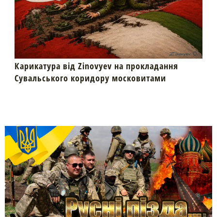
Карикатура від Zinovyev на прокладання
Сувальського коридору московитами