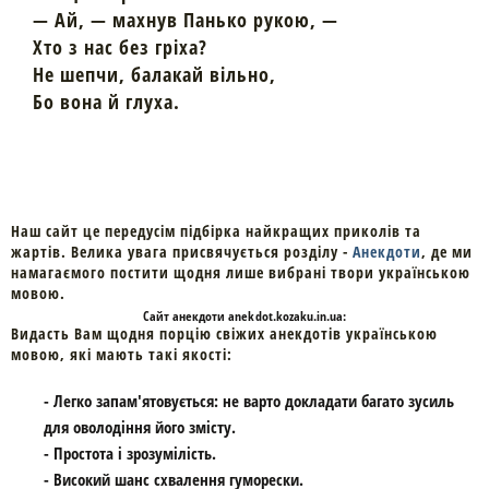
— Ай, — махнув Панько рукою, —
Хто з нас без гріха?
Не шепчи, балакай вільно,
Бо вона й глуха.
Наш сайт це передусім підбірка найкращих приколів та
жартів. Велика увага присвячується розділу -
Анекдоти
, де ми
намагаємого постити щодня лише вибрані твори українською
мовою.
Cайт
анекдоти
anekdot.kozaku.in.ua:
Видасть Вам щодня порцію свіжих анекдотів українською
мовою, які мають такі якості:
- Легко запам'ятовується: не варто докладати багато зусиль
для оволодіння його змісту.
- Простота і зрозумілість.
- Високий шанс схвалення гуморески.