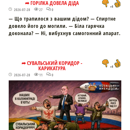
➦ ГОРІЛКА ДОВЕЛА ДІДА
+1
2026-07-28
27
0
— Що трапилося з вашим дідом? — Спиртне
довело його до могили. — Біла гарячка
доконала? — Ні, вибухнув самогонний апарат.
➦ СУВАЛЬСЬКИЙ КОРИДОР -
КАРИКАТУРА
+1
2026-07-28
11
0