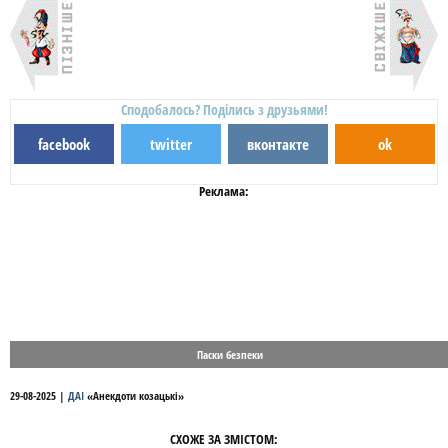
Сподобалось? Поділись з друзьями!
facebook
twitter
вконтакте
ok
Реклама:
Паски безпеки
29-08-2025
|
ДАІ
«
Анекдоти козацькі
»
СХОЖЕ ЗА ЗМІСТОМ: