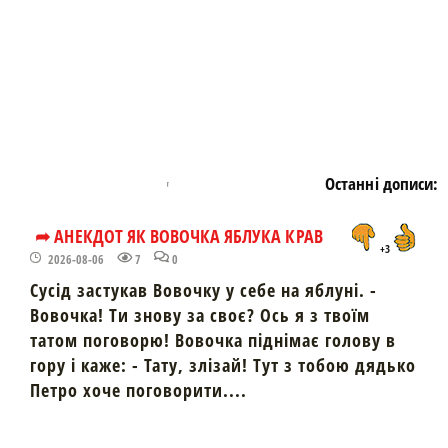
Останні дописи:
➦ АНЕКДОТ ЯК ВОВОЧКА ЯБЛУКА КРАВ
+3
2026-08-06
7
0
Сусід застукав Вовочку у себе на яблуні. -
Вовочка! Ти знову за своє? Ось я з твоїм
татом поговорю! Вовочка піднімає голову в
гору і каже: - Тату, злізай! Тут з тобою дядько
Петро хоче поговорити....