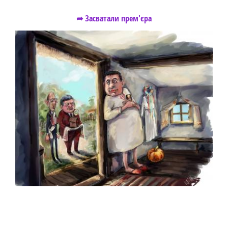
➦ Засватали прем'єра