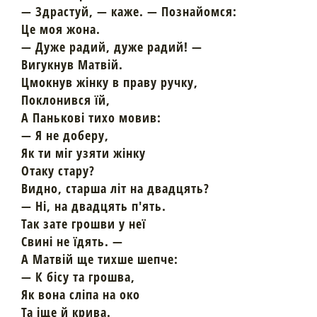
— Здрастуй, — каже. — Познайомся:
Це моя жона.
— Дуже радий, дуже радий! —
Вигукнув Матвій.
Цмокнув жінку в праву ручку,
Поклонився їй,
А Панькові тихо мовив:
— Я не доберу,
Як ти міг узяти жінку
Отаку стару?
Видно, старша літ на двадцять?
— Ні, на двадцять п'ять.
Так зате грошви у неї
Свині не їдять. —
А Матвій ще тихше шепче:
— К бісу та грошва,
Як вона сліпа на око
Та іще й крива.