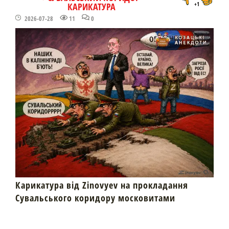
КАРИКАТУРА
+1
2026-07-28
11
0
Карикатура від Zinovyev на прокладання
Сувальського коридору московитами