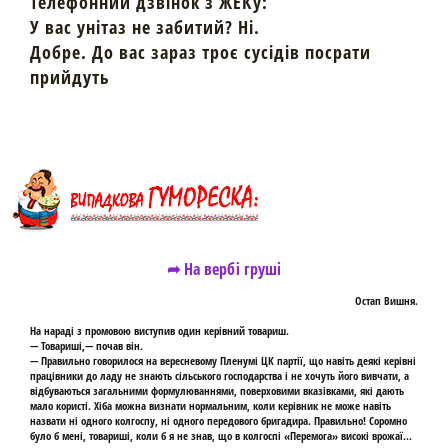
Телефонний дзвінок з ЖЕКу:
У вас унітаз не забитий? Ні.
Добре. До вас зараз троє сусідів поcрати
прийдуть
➦ На вербі груші
Остап Вишня.
На нараді з промовою виступив один керівний товариш.
— Товариші,— почав він.
— Правильно говорилося на вересневому Пленумі ЦК партії, що навіть деякі керівні
працівники до ладу не знають сільського господарства і не хочуть його вивчати, а
відбуваються загальними формулюваннями, поверховими вказівками, які дають
мало користі. Хіба можна визнати нормальним, коли керівник не може навіть
назвати ні одного колгоспу, ні одного передового бригадира. Правильно! Соромно
було б мені, товариші, коли б я не знав, що в колгоспі «Перемога» високі врожаї...