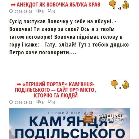
➦ АНЕКДОТ ЯК ВОВОЧКА ЯБЛУКА КРАВ
+3
2026-08-06
8
0
Сусід застукав Вовочку у себе на яблуні. -
Вовочка! Ти знову за своє? Ось я з твоїм
татом поговорю! Вовочка піднімає голову в
гору і каже: - Тату, злізай! Тут з тобою дядько
Петро хоче поговорити....
➦ «ПЕРШИЙ ПОРТАЛ» КАМ’ЯНЦЯ-
ПОДІЛЬСЬКОГО — САЙТ ПРО МІСТО,
0
ІСТОРІЮ ТА ЛЮДЕЙ
2026-08-03
6
0