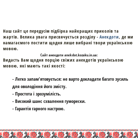
Наш сайт це передусім підбірка найкращих приколів та
жартів. Велика увага присвячується розділу -
Анекдоти
, де ми
намагаємого постити щодня лише вибрані твори українською
мовою.
Cайт
анекдоти
anekdot.kozaku.in.ua:
Видасть Вам щодня порцію свіжих анекдотів українською
мовою, які мають такі якості:
- Легко запам'ятовується: не варто докладати багато зусиль
для оволодіння його змісту.
- Простота і зрозумілість.
- Високий шанс схвалення гуморески.
- Гарантія гарного настрою.