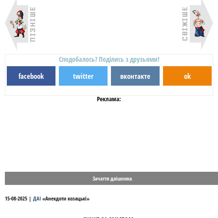
Сподобалось? Поділись з друзьями!
facebook
twitter
вконтакте
ok
Реклама:
Зачаття даішника
15-08-2025
|
ДАІ
«
Анекдоти козацькі
»