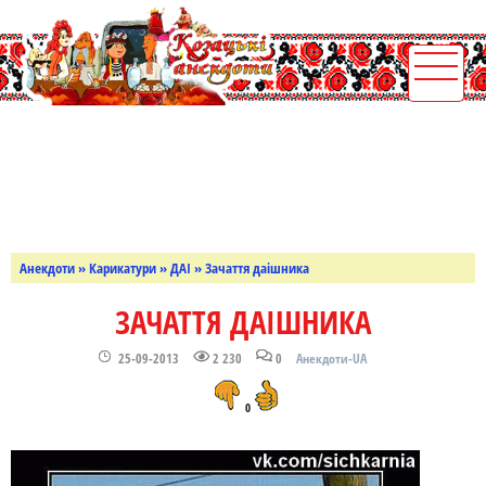
Анекдоти
»
Карикатури
»
ДАІ
» Зачаття даішника
ЗАЧАТТЯ ДАІШНИКА
25-09-2013
2 230
0
Анекдоти-UA
0