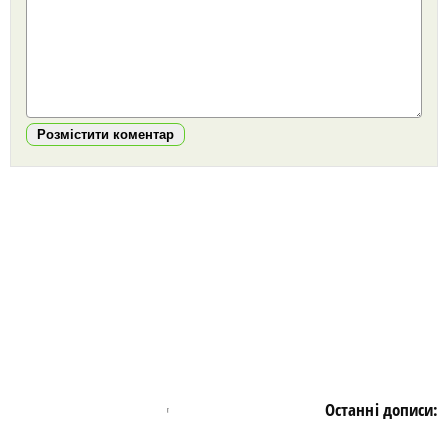
Розмістити коментар
https://snu.in.ua/
Останні дописи: