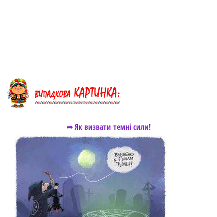
➦ Як визвати темні сили!