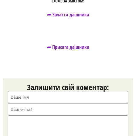
СХОЖЕ ЗА ЗМІСТОМ:
➦ Зачаття даішника
➦ Присяга даішника
Залишити свій коментар: