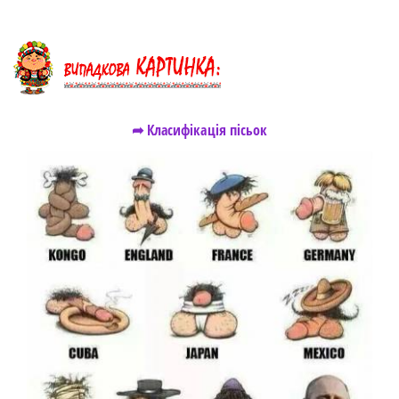
➦ Класифікація пісьок