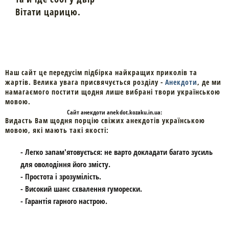
Вітати царицю.
Наш сайт це передусім підбірка найкращих приколів та
жартів. Велика увага присвячується розділу -
Анекдоти
, де ми
намагаємого постити щодня лише вибрані твори українською
мовою.
Cайт
анекдоти
anekdot.kozaku.in.ua:
Видасть Вам щодня порцію свіжих анекдотів українською
мовою, які мають такі якості:
- Легко запам'ятовується: не варто докладати багато зусиль
для оволодіння його змісту.
- Простота і зрозумілість.
- Високий шанс схвалення гуморески.
- Гарантія гарного настрою.