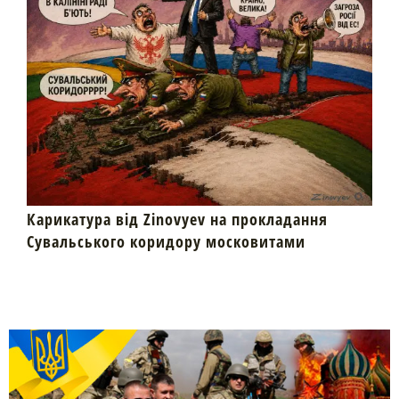
Карикатура від Zinovyev на прокладання
Сувальського коридору московитами