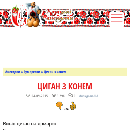
Анекдоти
»
Гуморески
» Циган з конем
ЦИГАН З КОНЕМ
04-09-2015
3 296
0
Анекдоти-UA
+24
Вивів циган на ярмарок