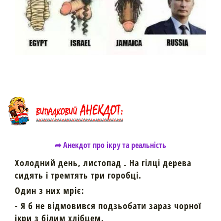
➦ Анекдот про ікру та реальність
Холодний день, листопад . На гілці дерева
сидять і тремтять три горобці.
Один з них мріє:
- Я б не відмовився подзьобати зараз чорної
ікри з білим хлібцем.