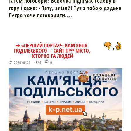
татом поговорю! Вовочка піднімає голову в
гору і каже: - Тату, злізай! Тут з тобою дядько
Петро хоче поговорити....
➦ «ПЕРШИЙ ПОРТАЛ» КАМ’ЯНЦЯ-
ПОДІЛЬСЬКОГО — САЙТ ПРО МІСТО,
0
ІСТОРІЮ ТА ЛЮДЕЙ
2026-08-03
6
0