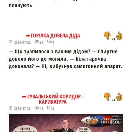
планують
➦ ГОРІЛКА ДОВЕЛА ДІДА
+1
2026-07-28
28
0
— Що трапилося з вашим дідом? — Спиртне
довело його до могили. — Біла гарячка
доконала? — Ні, вибухнув самогонний апарат.
➦ СУВАЛЬСЬКИЙ КОРИДОР -
КАРИКАТУРА
+1
2026-07-28
11
0