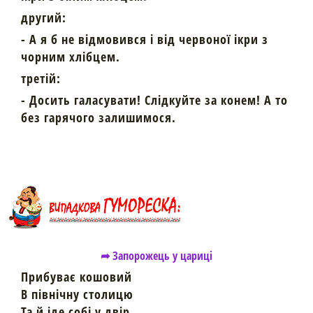
другий:
- А я б не відмовився і від червоної ікри з
чорним хлібцем.
третій:
- Досить галасувати! Слідкуйте за конем! А то
без гарячого залишимося.
➦ Запорожець у цариці
Прибуває кошовий
В північну столицю
Та й іде собі у двір