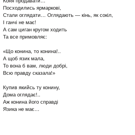
Коня продавати…
Посходились ярмаркові,
Стали оглядати… Оглядають — кінь, як сокіл,
І ганчі не має!
А сам циган кругом ходить
Та все примовляє:
«Що конина, то конина!..
А щоб язик мала,
То вона б вам, люди добрі,
Всю правду сказала!»
Купив якийсь ту конину,
Дома оглядає!..
Аж конина його справді
Язика не має…