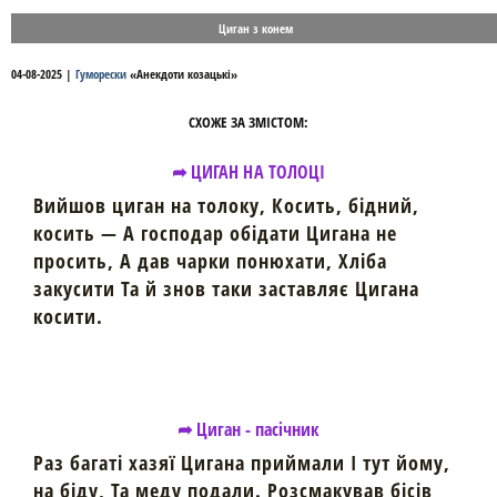
Циган з конем
04-08-2025
|
Гуморески
«
Анекдоти козацькі
»
СХОЖЕ ЗА ЗМІСТОМ:
➦ ЦИГАН НА ТОЛОЦІ
Вийшов циган на толоку, Косить, бідний,
косить — А господар обідати Цигана не
просить, А дав чарки понюхати, Хліба
закусити Та й знов таки заставляє Цигана
косити.
➦ Циган - пасічник
Раз багаті хазяї Цигана приймали І тут йому,
на біду, Та меду подали. Розсмакував бісів