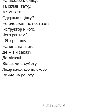
На шофера, синку?
Та склав, татку.
А яку ж ти
Одержав оцінку?
Не одержав, не поставив
Інструктор нічого.
Чого раптом?
- Я з розгону
Налетів на нього.
Де ж він зараз?
До лікарні
Відвезли в суботу.
Лікар каже, що не скоро
Вийде на роботу.