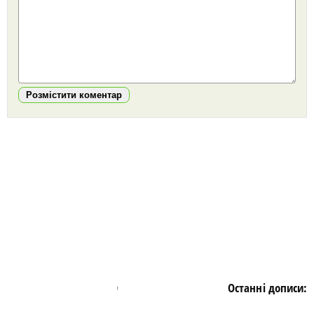
Розмістити коментар
https://snu.in.ua/
Останні дописи: