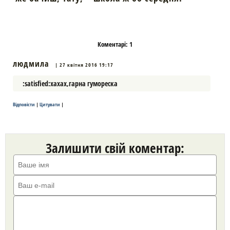
Коментарі:
1
людмила
| 27 квітня 2016 19:17
:satisfied:хахах,гарна гумореска
Відповісти
|
Цитувати
|
Залишити свій коментар: