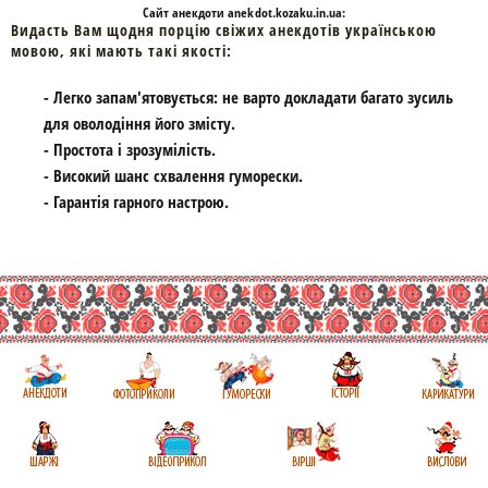
Cайт
анекдоти
anekdot.kozaku.in.ua:
Видасть Вам щодня порцію свіжих анекдотів українською
мовою, які мають такі якості:
- Легко запам'ятовується: не варто докладати багато зусиль
для оволодіння його змісту.
- Простота і зрозумілість.
- Високий шанс схвалення гуморески.
- Гарантія гарного настрою.