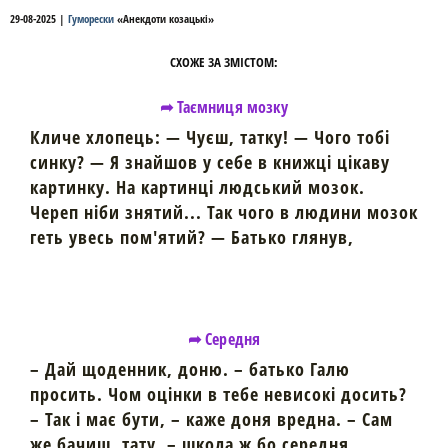
29-08-2025
|
Гуморески
«
Анекдоти козацькі
»
СХОЖЕ ЗА ЗМІСТОМ:
➦ Таємниця мозку
Кличе хлопець: — Чуєш, татку! — Чого тобі
синку? — Я знайшов у себе в книжці цікаву
картинку. На картинці людський мозок.
Череп ніби знятий... Так чого в людини мозок
геть увесь пом'ятий? — Батько глянув,
➦ Середня
– Дай щоденник, доню. – батько Галю
просить. Чом оцінки в тебе невисокі досить?
– Так і має бути, – каже доня вредна. – Сам
же бачиш, тату, – школа ж бо середня.