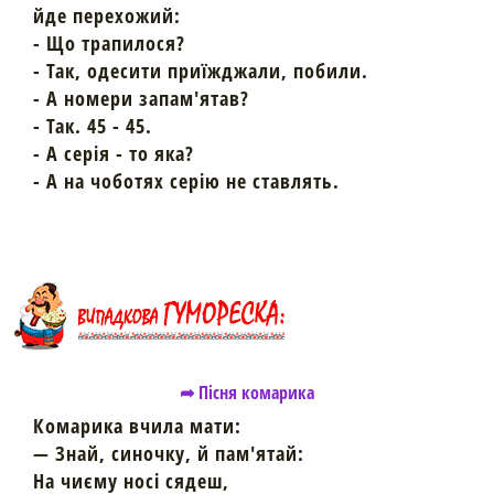
йде перехожий:
- Що трапилося?
- Так, одесити приїжджали, побили.
- А номери запам'ятав?
- Так. 45 - 45.
- А серія - то яка?
- А на чоботях серію не ставлять.
➦ Пісня комарика
Комарика вчила мати:
— Знай, синочку, й пам'ятай:
На чиєму носі сядеш,