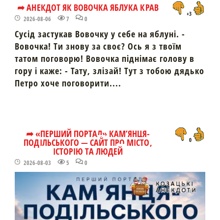
➦ АНЕКДОТ ЯК ВОВОЧКА ЯБЛУКА КРАВ
+3
2026-08-06
7
0
Сусід застукав Вовочку у себе на яблуні. -
Вовочка! Ти знову за своє? Ось я з твоїм
татом поговорю! Вовочка піднімає голову в
гору і каже: - Тату, злізай! Тут з тобою дядько
Петро хоче поговорити....
➦ «ПЕРШИЙ ПОРТАЛ» КАМ’ЯНЦЯ-
ПОДІЛЬСЬКОГО — САЙТ ПРО МІСТО,
0
ІСТОРІЮ ТА ЛЮДЕЙ
2026-08-03
5
0