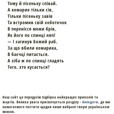
Тому й пісеньку співай.
А комарик тільки сів,
Тільки пісеньку завів
Та встромив свій хоботочок
В перенісся межи брів,
Як його по спинці ляп!
— І загинув Божий раб.
За що вбили комарика,
В баєчці питається.
А хіба ж по спинці гладять
Того, хто кусається?
Наш сайт це передусім підбірка найкращих приколів та
жартів. Велика увага присвячується розділу -
Анекдоти
, де ми
намагаємого постити щодня лише вибрані твори українською
мовою.