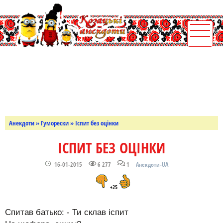
Анекдоти
»
Гуморески
» Іспит без оцінки
ІСПИТ БЕЗ ОЦІНКИ
16-01-2015
6 277
1
Анекдоти-UA
+25
Спитав батько: - Ти склав іспит