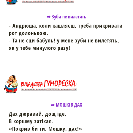
➦ Зуби не вилетять
- Андрюша, коли кашляєш, треба прикривати
рот долонькою.
- Та не сци бабуль! у мене зуби не вилетять,
як у тебе минулого разу!
➦ МОШКІВ ДАХ
Дах дюравий, дощ іде,
В коршму затікає.
«Покрив би ти, Мошку, дах!»