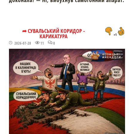
доконала? — Ні, вибухнув самогонний апарат.
➦ СУВАЛЬСЬКИЙ КОРИДОР -
КАРИКАТУРА
+1
2026-07-28
11
0