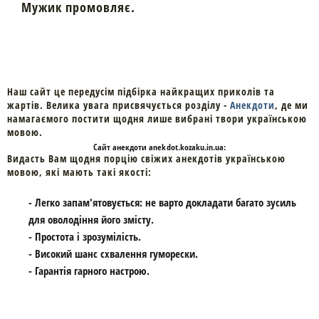
Мужик промовляє.
Наш сайт це передусім підбірка найкращих приколів та
жартів. Велика увага присвячується розділу -
Анекдоти
, де ми
намагаємого постити щодня лише вибрані твори українською
мовою.
Cайт
анекдоти
anekdot.kozaku.in.ua:
Видасть Вам щодня порцію свіжих анекдотів українською
мовою, які мають такі якості:
- Легко запам'ятовується: не варто докладати багато зусиль
для оволодіння його змісту.
- Простота і зрозумілість.
- Високий шанс схвалення гуморески.
- Гарантія гарного настрою.