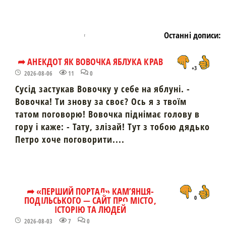
Останні дописи:
➦ АНЕКДОТ ЯК ВОВОЧКА ЯБЛУКА КРАВ
+3
2026-08-06
11
0
Сусід застукав Вовочку у себе на яблуні. -
Вовочка! Ти знову за своє? Ось я з твоїм
татом поговорю! Вовочка піднімає голову в
гору і каже: - Тату, злізай! Тут з тобою дядько
Петро хоче поговорити....
➦ «ПЕРШИЙ ПОРТАЛ» КАМ’ЯНЦЯ-
ПОДІЛЬСЬКОГО — САЙТ ПРО МІСТО,
0
ІСТОРІЮ ТА ЛЮДЕЙ
2026-08-03
7
0