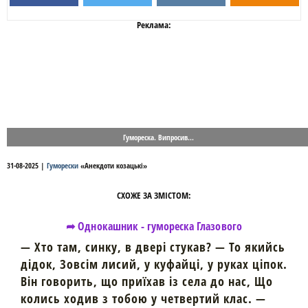
Реклама:
Гумореска. Випросив...
31-08-2025
|
Гуморески
«
Анекдоти козацькі
»
СХОЖЕ ЗА ЗМІСТОМ:
➦ Однокашник - гумореска Глазового
— Хто там, синку, в двері стукав? — То якийсь
дідок, Зовсім лисий, у куфайці, у руках ціпок.
Він говорить, що приїхав із села до нас, Що
колись ходив з тобою у четвертий клас. —