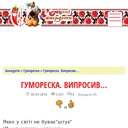
Анекдоти
»
Гуморески
» Гумореска. Випросив...
ГУМОРЕСКА. ВИПРОСИВ...
02-01-2014
2 651
0
Анекдоти-UA
+5
Яких у світі не буває"штук"