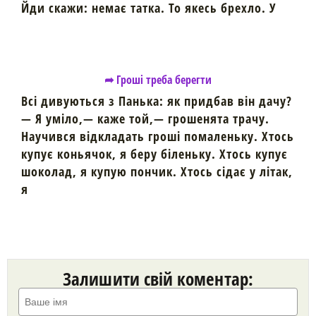
Йди скажи: немає татка. То якесь брехло. У
➦ Гроші треба берегти
Всі дивуються з Панька: як придбав він дачу?
— Я уміло,— каже той,— грошенята трачу.
Научився відкладать гроші помаленьку. Хтось
купує коньячок, я беру біленьку. Хтось купує
шоколад, я купую пончик. Хтось сідає у літак,
я
Залишити свій коментар: