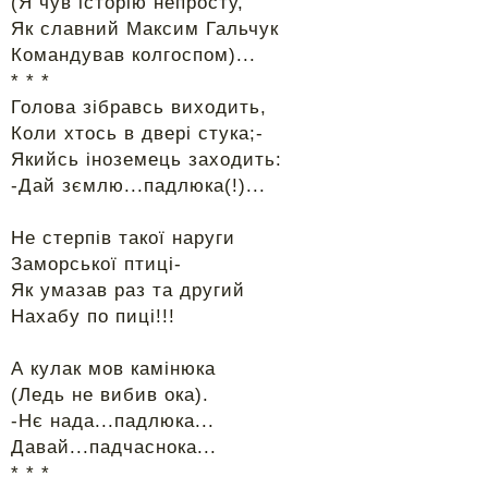
(Я чув історію непросту,
Як славний Максим Гальчук
Командував колгоспом)...
* * *
Голова зібравсь виходить,
Коли хтось в двері стука;-
Якийсь іноземець заходить:
-Дай зємлю...падлюка(!)...
Не стерпів такої наруги
Заморської птиці-
Як умазав раз та другий
Нахабу по пиці!!!
А кулак мов камінюка
(Ледь не вибив ока).
-Нє нада...падлюка...
Давай...падчаснока...
* * *