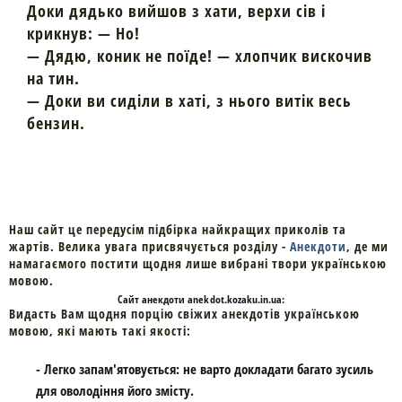
Доки дядько вийшов з хати, верхи сів і
крикнув: — Но!
— Дядю, коник не поїде! — хлопчик вискочив
на тин.
— Доки ви сиділи в хаті, з нього витік весь
бензин.
Наш сайт це передусім підбірка найкращих приколів та
жартів. Велика увага присвячується розділу -
Анекдоти
, де ми
намагаємого постити щодня лише вибрані твори українською
мовою.
Cайт
анекдоти
anekdot.kozaku.in.ua:
Видасть Вам щодня порцію свіжих анекдотів українською
мовою, які мають такі якості:
- Легко запам'ятовується: не варто докладати багато зусиль
для оволодіння його змісту.