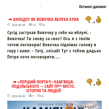
Останні дописи:
➦ АНЕКДОТ ЯК ВОВОЧКА ЯБЛУКА КРАВ
+3
2026-08-06
12
0
Сусід застукав Вовочку у себе на яблуні. -
Вовочка! Ти знову за своє? Ось я з твоїм
татом поговорю! Вовочка піднімає голову в
гору і каже: - Тату, злізай! Тут з тобою дядько
Петро хоче поговорити....
➦ «ПЕРШИЙ ПОРТАЛ» КАМ’ЯНЦЯ-
ПОДІЛЬСЬКОГО — САЙТ ПРО МІСТО,
0
ІСТОРІЮ ТА ЛЮДЕЙ
2026-08-03
7
0