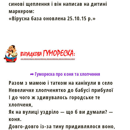
синові щеплення і він написав на дитині
маркером:
«Вірусна база оновлена 25.10.15 р.»
➦ Гумореска про коня та хлопчення
Разом з мамою і татком на канікули в село
Невеличке хлопченятко до бабусі прибулої
І до чого ж здивувалось городське те
хлопченя,
Як на вулиці уздріло — що б ви думали? —
коня.
Довго-довго із-за тину придивлялося воно,