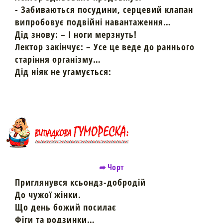
- Забиваються посудини, серцевий клапан
випробовує подвійні навантаження…
Дід знову: – І ноги мерзнуть!
Лектор закінчує: – Усе це веде до раннього
старіння організму…
Дід ніяк не угамується:
➦ Чорт
Приглянувся ксьондз-добродій
До чужої жінки.
Що день божий посилає
Фіги та родзинки…