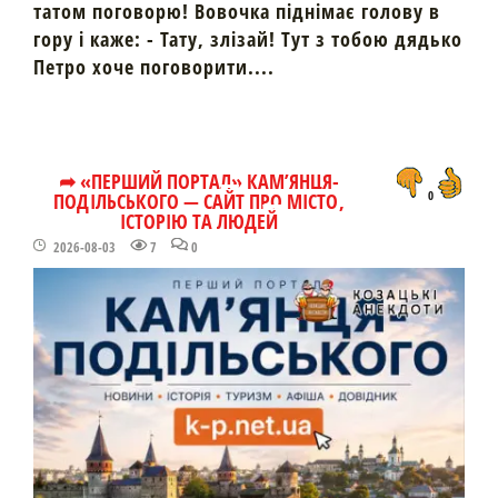
татом поговорю! Вовочка піднімає голову в
гору і каже: - Тату, злізай! Тут з тобою дядько
Петро хоче поговорити....
➦ «ПЕРШИЙ ПОРТАЛ» КАМ’ЯНЦЯ-
ПОДІЛЬСЬКОГО — САЙТ ПРО МІСТО,
0
ІСТОРІЮ ТА ЛЮДЕЙ
2026-08-03
7
0