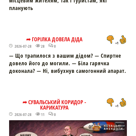
місцевим жителям, так і туристам, які
планують
➦ ГОРІЛКА ДОВЕЛА ДІДА
+1
2026-07-28
28
0
— Що трапилося з вашим дідом? — Спиртне
довело його до могили. — Біла гарячка
доконала? — Ні, вибухнув самогонний апарат.
➦ СУВАЛЬСЬКИЙ КОРИДОР -
КАРИКАТУРА
+1
2026-07-28
11
0