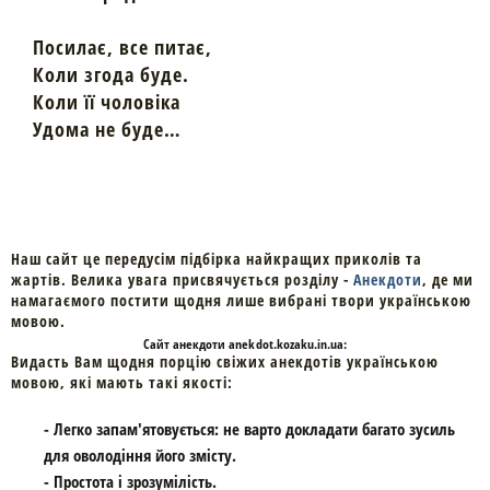
Посилає, все питає,
Коли згода буде.
Коли її чоловіка
Удома не буде…
Наш сайт це передусім підбірка найкращих приколів та
жартів. Велика увага присвячується розділу -
Анекдоти
, де ми
намагаємого постити щодня лише вибрані твори українською
мовою.
Cайт
анекдоти
anekdot.kozaku.in.ua:
Видасть Вам щодня порцію свіжих анекдотів українською
мовою, які мають такі якості:
- Легко запам'ятовується: не варто докладати багато зусиль
для оволодіння його змісту.
- Простота і зрозумілість.