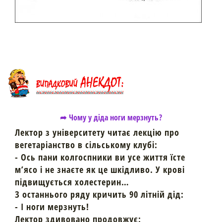
➦ Чому у діда ноги мерзнуть?
Лектор з університету читає лекцію про
вегетаріанство в сільському клубі:
- Ось пани колгоспники ви усе життя їсте
м’ясо і не знаєте як це шкідливо. У крові
підвищується холестерин…
З останнього ряду кричить 90 літній дід:
- І ноги мерзнуть!
Лектор здивовано продовжує: