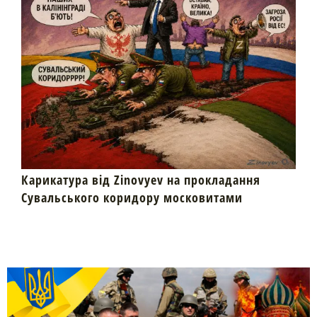
Карикатура від Zinovyev на прокладання
Сувальського коридору московитами