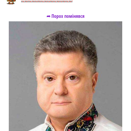
➦ Порох помінявся