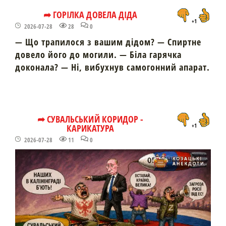
➦ ГОРІЛКА ДОВЕЛА ДІДА
+1
2026-07-28
28
0
— Що трапилося з вашим дідом? — Спиртне
довело його до могили. — Біла гарячка
доконала? — Ні, вибухнув самогонний апарат.
➦ СУВАЛЬСЬКИЙ КОРИДОР -
КАРИКАТУРА
+1
2026-07-28
11
0