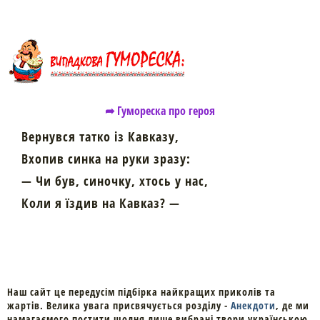
➦ Гумореска про героя
Вернувся татко із Кавказу,
Вхопив синка на руки зразу:
— Чи був, синочку, хтось у нас,
Коли я їздив на Кавказ? —
Наш сайт це передусім підбірка найкращих приколів та
жартів. Велика увага присвячується розділу -
Анекдоти
, де ми
намагаємого постити щодня лише вибрані твори українською