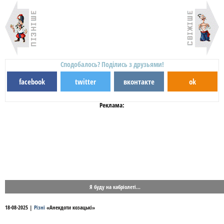
Сподобалось? Поділись з друзьями!
facebook
twitter
вконтакте
ok
Реклама:
Я буду на кабріолеті...
18-08-2025
|
Різні
«
Анекдоти козацькі
»