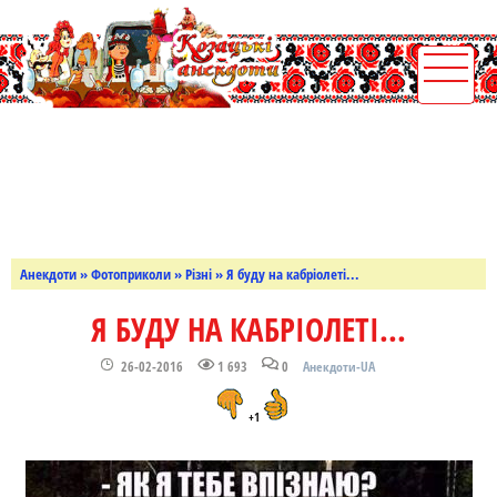
Анекдоти
»
Фотоприколи
»
Різні
» Я буду на кабріолеті...
Я БУДУ НА КАБРІОЛЕТІ...
26-02-2016
1 693
0
Анекдоти-UA
+1