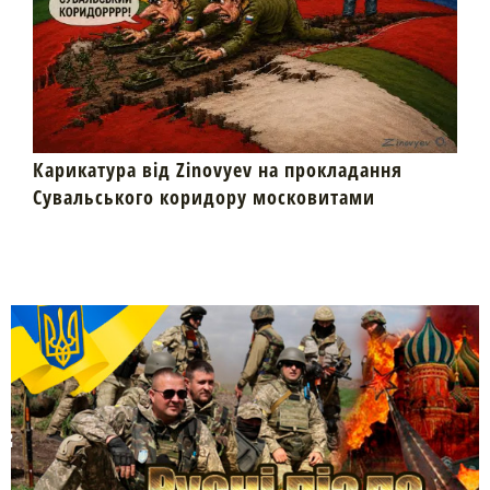
Карикатура від Zinovyev на прокладання
Сувальського коридору московитами