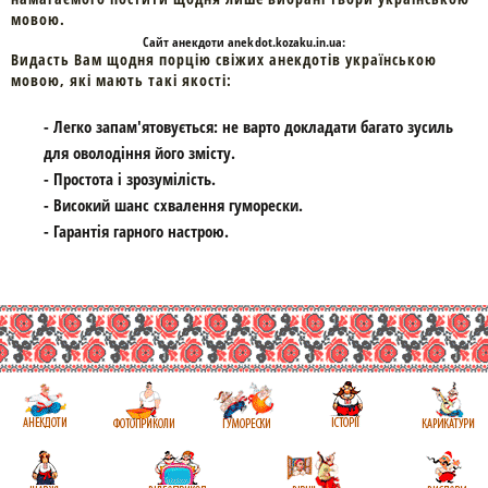
мовою.
Cайт
анекдоти
anekdot.kozaku.in.ua:
Видасть Вам щодня порцію свіжих анекдотів українською
мовою, які мають такі якості:
- Легко запам'ятовується: не варто докладати багато зусиль
для оволодіння його змісту.
- Простота і зрозумілість.
- Високий шанс схвалення гуморески.
- Гарантія гарного настрою.