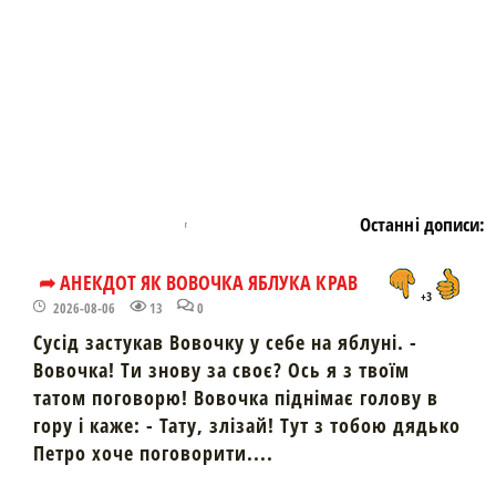
Останні дописи:
➦ АНЕКДОТ ЯК ВОВОЧКА ЯБЛУКА КРАВ
+3
2026-08-06
13
0
Сусід застукав Вовочку у себе на яблуні. -
Вовочка! Ти знову за своє? Ось я з твоїм
татом поговорю! Вовочка піднімає голову в
гору і каже: - Тату, злізай! Тут з тобою дядько
Петро хоче поговорити....