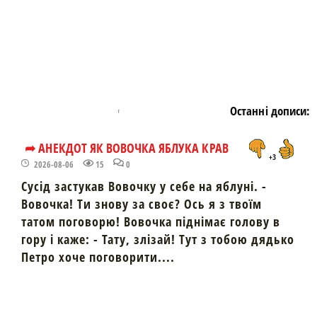
Останні дописи:
➦ АНЕКДОТ ЯК ВОВОЧКА ЯБЛУКА КРАВ
+3
2026-08-06
15
0
Сусід застукав Вовочку у себе на яблуні. -
Вовочка! Ти знову за своє? Ось я з твоїм
татом поговорю! Вовочка піднімає голову в
гору і каже: - Тату, злізай! Тут з тобою дядько
Петро хоче поговорити....