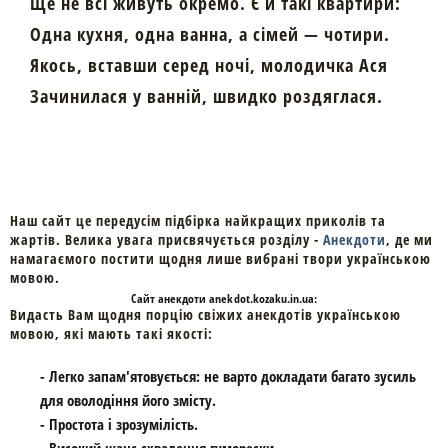
Ще не всі живуть окремо. Є й такі квартири:
Одна кухня, одна ванна, а сімей — чотири.
Якось, вставши серед ночі, молодичка Ася
Зачинилася у ванній, швидко роздяглася.
Наш сайт це передусім підбірка найкращих приколів та
жартів. Велика увага присвячується розділу -
Анекдоти
, де ми
намагаємого постити щодня лише вибрані твори українською
мовою.
Cайт
анекдоти
anekdot.kozaku.in.ua:
Видасть Вам щодня порцію свіжих анекдотів українською
мовою, які мають такі якості:
- Легко запам'ятовується: не варто докладати багато зусиль
для оволодіння його змісту.
- Простота і зрозумілість.