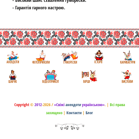
- Високий шанс схвалення гуморески.
- Гарантія гарного настрою.
Copyright
©
2012
-2026 /
«Свіжі
анекдоти
українською»
.
|
Всі права
захищено
|
Контакти
|
Блог