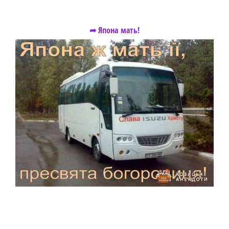
➦ Япона мать!