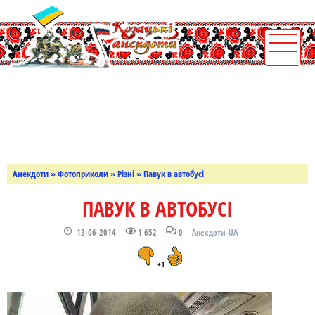
Анекдоти
»
Фотоприколи
»
Різні
» Павук в автобусі
ПАВУК В АВТОБУСІ
13-06-2014
1 652
0
Анекдоти-UA
+1