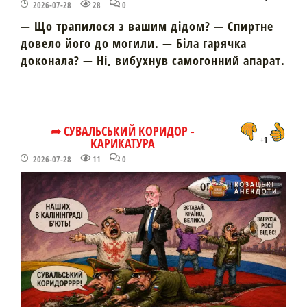
2026-07-28
28
0
— Що трапилося з вашим дідом? — Спиртне
довело його до могили. — Біла гарячка
доконала? — Ні, вибухнув самогонний апарат.
➦ СУВАЛЬСЬКИЙ КОРИДОР -
КАРИКАТУРА
+1
2026-07-28
11
0