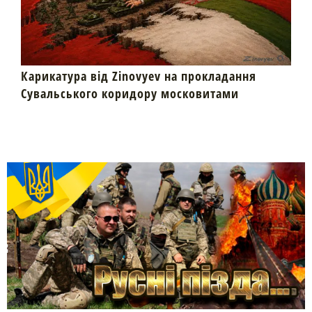
Карикатура від Zinovyev на прокладання
Сувальського коридору московитами