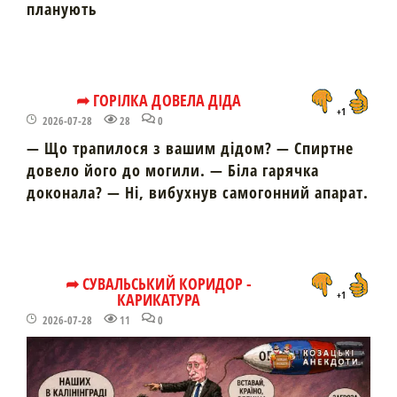
планують
➦ ГОРІЛКА ДОВЕЛА ДІДА
+1
2026-07-28
28
0
— Що трапилося з вашим дідом? — Спиртне
довело його до могили. — Біла гарячка
доконала? — Ні, вибухнув самогонний апарат.
➦ СУВАЛЬСЬКИЙ КОРИДОР -
КАРИКАТУРА
+1
2026-07-28
11
0