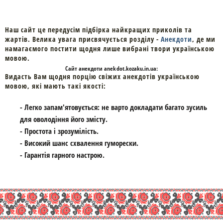
Наш сайт це передусім підбірка найкращих приколів та
жартів. Велика увага присвячується розділу -
Анекдоти
, де ми
намагаємого постити щодня лише вибрані твори українською
мовою.
Cайт
анекдоти
anekdot.kozaku.in.ua:
Видасть Вам щодня порцію свіжих анекдотів українською
мовою, які мають такі якості:
- Легко запам'ятовується: не варто докладати багато зусиль
для оволодіння його змісту.
- Простота і зрозумілість.
- Високий шанс схвалення гуморески.
- Гарантія гарного настрою.