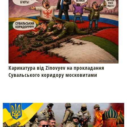
Карикатура від Zinovyev на прокладання
Сувальського коридору московитами