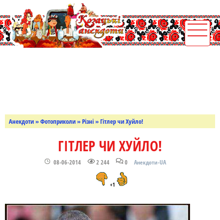
Анекдоти
»
Фотоприколи
»
Різні
» Гітлер чи Хуйло!
ГІТЛЕР ЧИ ХУЙЛО!
08-06-2014
2 244
0
Анекдоти-UA
+1