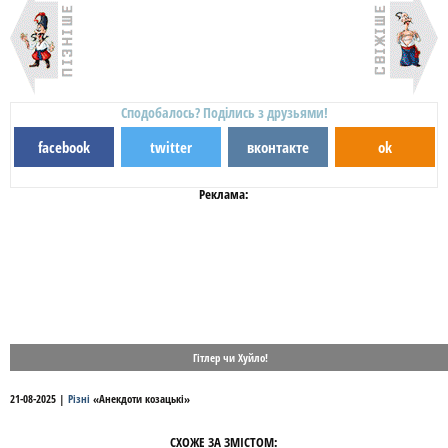
Сподобалось? Поділись з друзьями!
facebook
twitter
вконтакте
ok
Реклама:
Гітлер чи Хуйло!
21-08-2025
|
Різні
«
Анекдоти козацькі
»
СХОЖЕ ЗА ЗМІСТОМ: