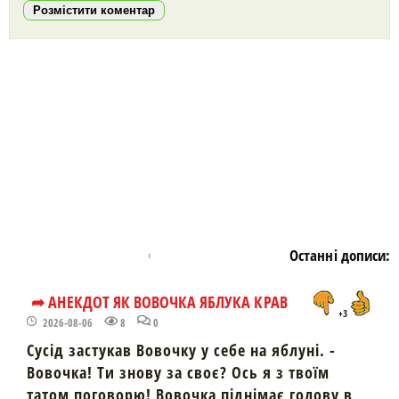
Розмістити коментар
https://snu.in.ua/
Останні дописи:
➦ АНЕКДОТ ЯК ВОВОЧКА ЯБЛУКА КРАВ
+3
2026-08-06
8
0
Сусід застукав Вовочку у себе на яблуні. -
Вовочка! Ти знову за своє? Ось я з твоїм
татом поговорю! Вовочка піднімає голову в