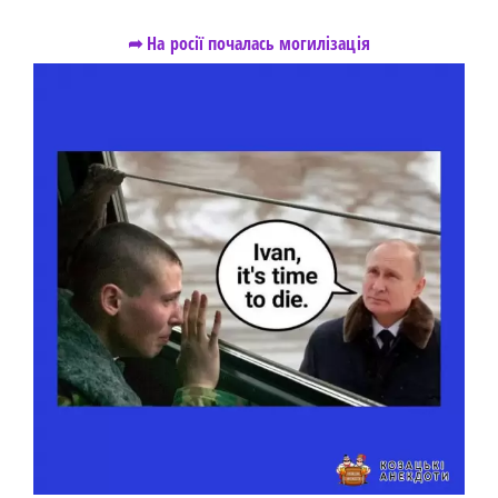
➦ На росії почалась могилізація