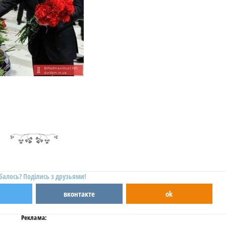
балось? Поділись з друзьями!
вконтакте
ok
Реклама: