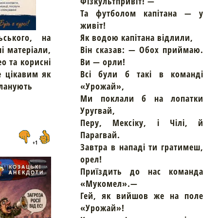
Фізкультпривіт! —
Та футболом капітана — у
живіт!
ьського, на
Як водою капітана відлили,
ні матеріали,
Він сказав: — Обох приймаю.
ео та корисні
Ви — орли!
е цікавим як
Всі були б такі в команді
планують
«Урожай»,
Ми поклали б на лопатки
Уругвай,
Перу, Мексіку, і Чілі, й
Парагвай.
+1
Завтра в нападі ти гратимеш,
орел!
Приїздить до нас команда
«Мукомел».—
Гей, як вийшов же на поле
«Урожай»!