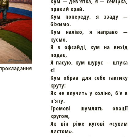
Кум — дев'ятка, я — семірка,
правий край.
Кум попереду, я ззаду —
біжимо.
Кум наліво, я направо —
куємо.
Я в офсайді, кум на вихід
подає,
Я пасую, кум шурує — штука
окладання
є!
Кум обрав для себе тактику
круту:
Як не влучить у коліно, б'є в
п'яту.
Громові шумлять овації
кругом,
Як він ріже кутові «сухим
листом».