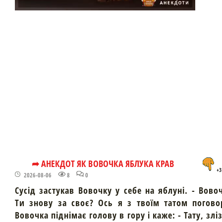
➦ АНЕКДОТ ЯК ВОВОЧКА ЯБЛУКА КРАВ
+3
2026-08-06
8
0
Сусід застукав Вовочку у себе на яблуні. - Вово
Ти знову за своє? Ось я з твоїм татом погово
Вовочка піднімає голову в гору і каже: - Тату, злі