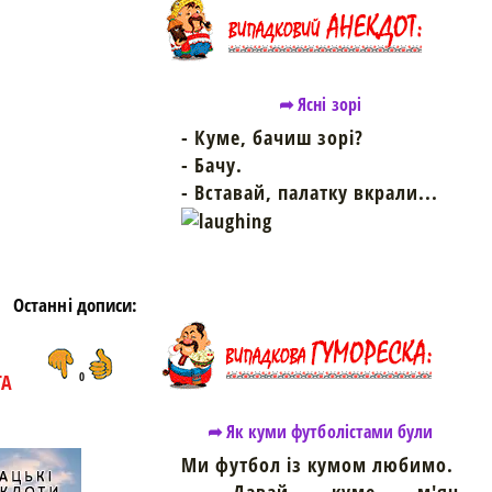
https://snu.in.ua/
➦ Ясні зорі
- Куме, бачиш зорі?
- Бачу.
- Вставай, палатку вкрали...
Останні дописи:
ТА
0
➦ Як куми футболістами були
Ми футбол із кумом любимо.