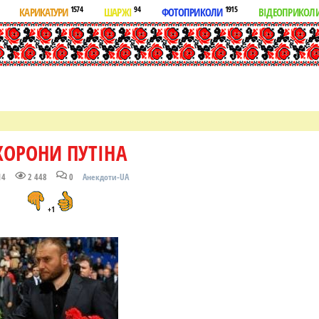
1574
94
1915
КАРИКАТУРИ
ШАРЖІ
ФОТОПРИКОЛИ
ВІДЕОПРИКОЛ
ХОРОНИ ПУТІНА
14
2 448
0
Анекдоти-UA
+1