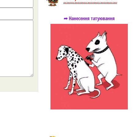
➦ Нанесення татуювання