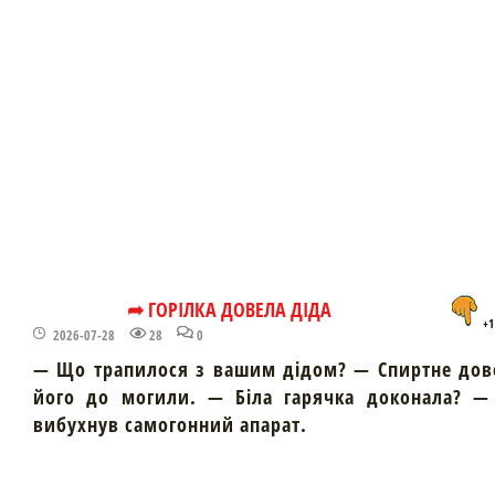
➦ ГОРІЛКА ДОВЕЛА ДІДА
+1
2026-07-28
28
0
— Що трапилося з вашим дідом? — Спиртне дов
його до могили. — Біла гарячка доконала? — 
вибухнув самогонний апарат.