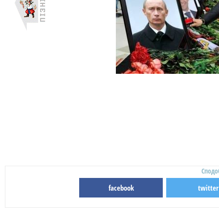
Сподо
facebook
twitter