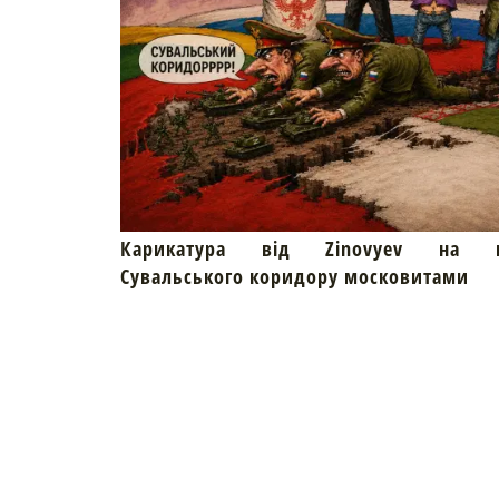
Карикатура від Zinovyev на пр
Сувальського коридору московитами