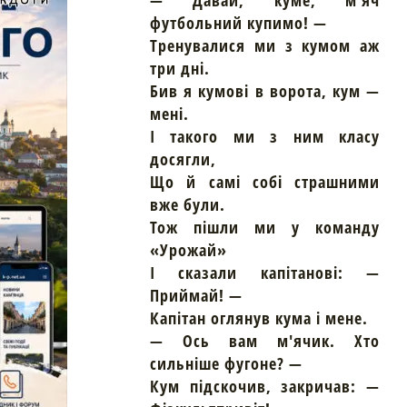
— Давай, куме, м'яч
футбольний купимо! —
Тренувалися ми з кумом аж
три дні.
Бив я кумові в ворота, кум —
мені.
І такого ми з ним класу
досягли,
Що й самі собі страшними
вже були.
Тож пішли ми у команду
«Урожай»
І сказали капітанові: —
Приймай! —
Капітан оглянув кума і мене.
— Ось вам м'ячик. Хто
сильніше фугоне? —
Кум підскочив, закричав: —