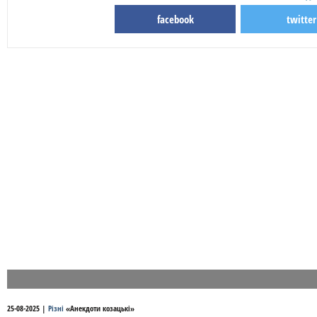
facebook
twitter
25-08-2025
|
Різні
«
Анекдоти козацькі
»