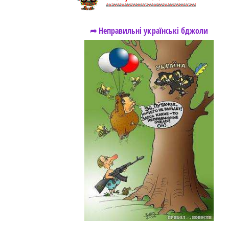
➦ Неправильні українські бджоли
https://snu.in.ua/