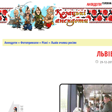
ГОЛОВНА
АНЕКДОТИ
Анекдоти
»
Фотоприколи
»
Різні
» Львів очима росіян
ЛЬВІ
29-12-20