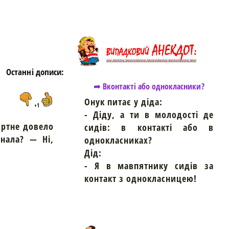
Останні дописи:
➦ Вконтакті або однокласники?
Онук питає у діда:
+1
- Діду, а ти в молодості де
ртне довело
сидів: в контакті або в
нала? — Ні,
однокласниках?
Дід:
- Я в мавпятнику сидів за
контакт з однокласницею!