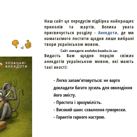
Наш сайт це передусім підбірка найкращих
приколів та жартів. Велика увага
присвячується розділу -
Анекдоти
, де ми
намагаємого постити щодня лише вибрані
твори українською мовою.
+2
Cайт
анекдоти
anekdot.kozaku.in.ua:
Видасть Вам щодня порцію свіжих
анекдотів українською мовою, які мають
такі якості:
- Легко запам'ятовується: не варто
докладати багато зусиль для оволодіння
його змісту.
- Простота і зрозумілість.
- Високий шанс схвалення гуморески.
- Гарантія гарного настрою.