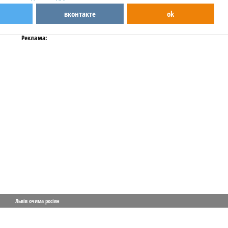
вконтакте
ok
Реклама:
Львів очима росіян