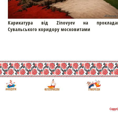
Карикатура від Zinovyev на проклада
Сувальського коридору московитами
Copyri