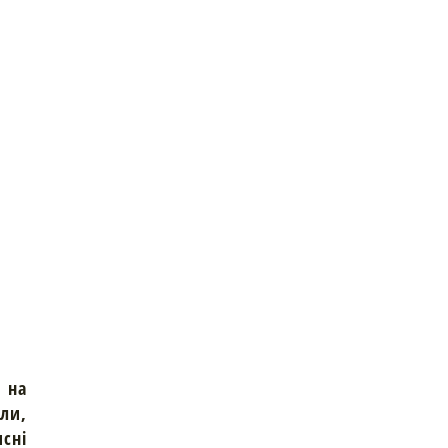
 на
али,
исні