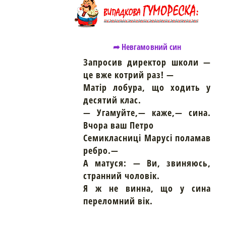
➦ Невгамовний син
Запросив директор школи —
це вже котрий раз! —
Матір лобура, що ходить у
десятий клас.
— Угамуйте,— каже,— сина.
Вчора ваш Петро
Семикласниці Марусі поламав
ребро.—
А матуся: — Ви, звиняюсь,
странний чоловік.
Я ж не винна, що у сина
переломний вік.