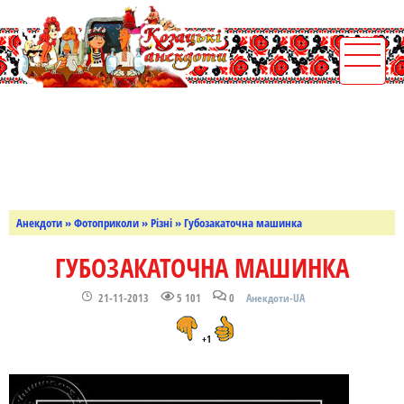
Анекдоти
»
Фотоприколи
»
Різні
» Губозакаточна машинка
ГУБОЗАКАТОЧНА МАШИНКА
21-11-2013
5 101
0
Анекдоти-UA
+1