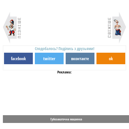
Сподобалось? Поділись з друзьями!
facebook
twitter
вконтакте
ok
Реклама:
Губозакаточна машинка