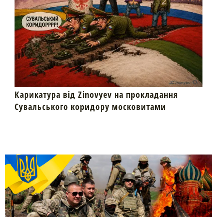
Карикатура від Zinovyev на прокладання
Сувальського коридору московитами