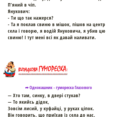
П’яний в чіп.
Янукович:
- Ти що так нажерся?
- Та я поклав свиню в мішок, пішов на центр
села і говорю, я водій Януковича, я убив цю
свиню! І тут мені всі як давай наливати.
➦ Однокашник - гумореска Глазового
— Хто там, синку, в двері стукав?
— То якийсь дідок,
Зовсім лисий, у куфайці, у руках ціпок.
Він говорить, що приїхав із села до нас,