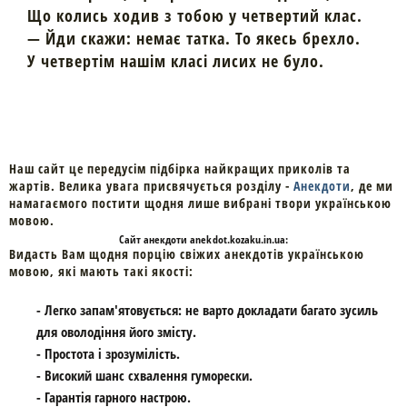
Що колись ходив з тобою у четвертий клас.
— Йди скажи: немає татка. То якесь брехло.
У четвертім нашім класі лисих не було.
Наш сайт це передусім підбірка найкращих приколів та
жартів. Велика увага присвячується розділу -
Анекдоти
, де ми
намагаємого постити щодня лише вибрані твори українською
мовою.
Cайт
анекдоти
anekdot.kozaku.in.ua:
Видасть Вам щодня порцію свіжих анекдотів українською
мовою, які мають такі якості:
- Легко запам'ятовується: не варто докладати багато зусиль
для оволодіння його змісту.
- Простота і зрозумілість.
- Високий шанс схвалення гуморески.
- Гарантія гарного настрою.