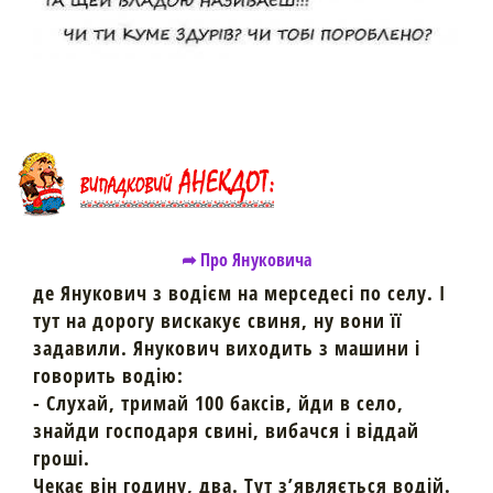
➦ Про Януковича
де Янукович з водієм на мерседесі по селу. І
тут на дорогу вискакує свиня, ну вони її
задавили. Янукович виходить з машини і
говорить водію:
- Слухай, тримай 100 баксів, йди в село,
знайди господаря свині, вибачся і віддай
гроші.
Чекає він годину, два. Тут з’являється водій.