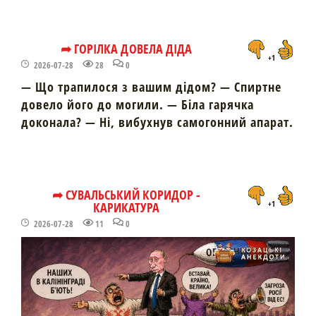
➦ ГОРІЛКА ДОВЕЛА ДІДА
+1
2026-07-28
28
0
— Що трапилося з вашим дідом? — Спиртне
довело його до могили. — Біла гарячка
доконала? — Ні, вибухнув самогонний апарат.
➦ СУВАЛЬСЬКИЙ КОРИДОР -
КАРИКАТУРА
+1
2026-07-28
11
0