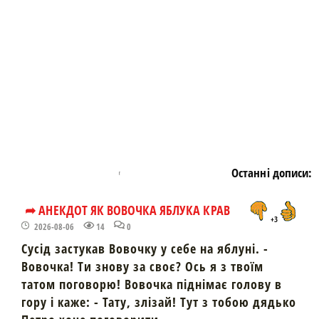
https://snu.in.ua/
Останні дописи:
➦ АНЕКДОТ ЯК ВОВОЧКА ЯБЛУКА КРАВ
+3
2026-08-06
14
0
Сусід застукав Вовочку у себе на яблуні. -
Вовочка! Ти знову за своє? Ось я з твоїм
татом поговорю! Вовочка піднімає голову в
гору і каже: - Тату, злізай! Тут з тобою дядько