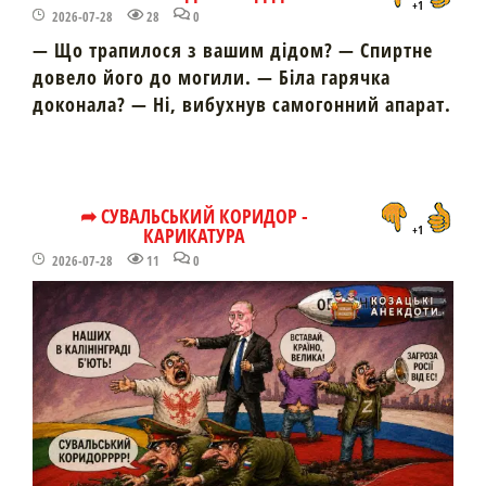
+1
2026-07-28
28
0
— Що трапилося з вашим дідом? — Спиртне
довело його до могили. — Біла гарячка
доконала? — Ні, вибухнув самогонний апарат.
➦ СУВАЛЬСЬКИЙ КОРИДОР -
КАРИКАТУРА
+1
2026-07-28
11
0