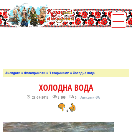
Анекдоти
»
Фотоприколи
»
З тваринами
» Холодна вода
ХОЛОДНА ВОДА
28-07-2013
2 109
0
Анекдоти-UA
0