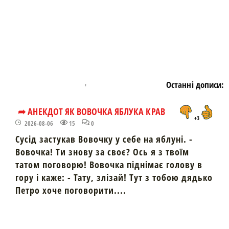
Останні дописи:
➦ АНЕКДОТ ЯК ВОВОЧКА ЯБЛУКА КРАВ
+3
2026-08-06
15
0
Сусід застукав Вовочку у себе на яблуні. -
Вовочка! Ти знову за своє? Ось я з твоїм
татом поговорю! Вовочка піднімає голову в
гору і каже: - Тату, злізай! Тут з тобою дядько
Петро хоче поговорити....