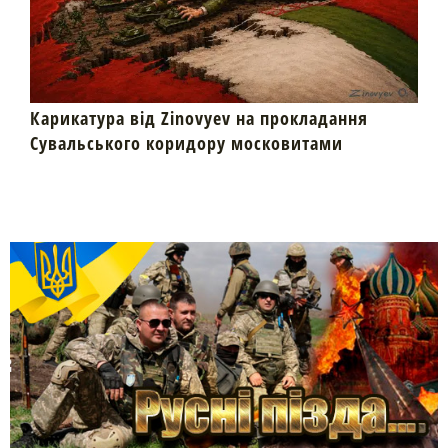
Карикатура від Zinovyev на прокладання
Сувальського коридору московитами