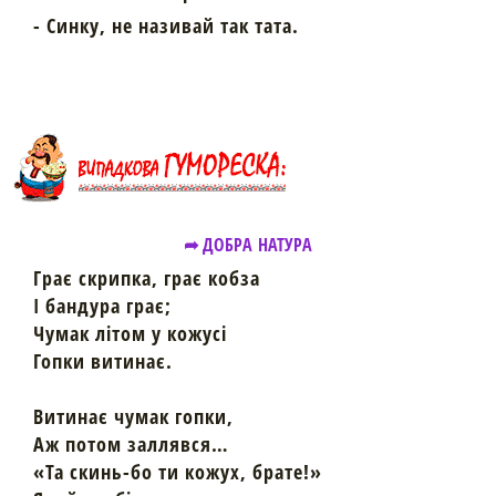
- Синку, не називай так тата.
➦ ДОБРА НАТУРА
Грає скрипка, грає кобза
І бандура грає;
Чумак літом у кожусі
Гопки витинає.
Витинає чумак гопки,
Аж потом заллявся…
«Та скинь-бо ти кожух, брате!»