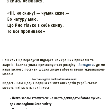
Якийсь обізвався.
«Ні, не скину! — чумак каже.—
Бо натуру маю,
Що йно тілько з себе скину,
То все пропиваю!»
Наш сайт це передусім підбірка найкращих приколів та
жартів. Велика увага присвячується розділу -
Анекдоти
, де ми
намагаємого постити щодня лише вибрані твори українською
мовою.
Cайт
анекдоти
anekdot.kozaku.in.ua:
Видасть Вам щодня порцію свіжих анекдотів українською
мовою, які мають такі якості:
- Легко запам'ятовується: не варто докладати багато зусиль
для оволодіння його змісту.