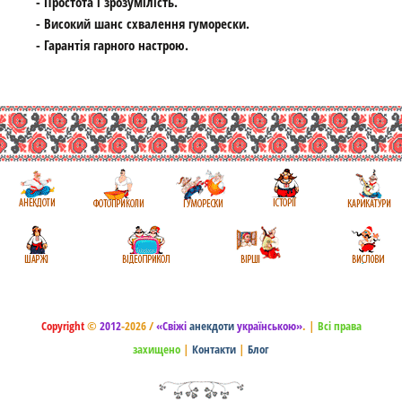
- Простота і зрозумілість.
- Високий шанс схвалення гуморески.
- Гарантія гарного настрою.
Copyright
©
2012
-2026 /
«Свіжі
анекдоти
українською»
.
|
Всі права
захищено
|
Контакти
|
Блог