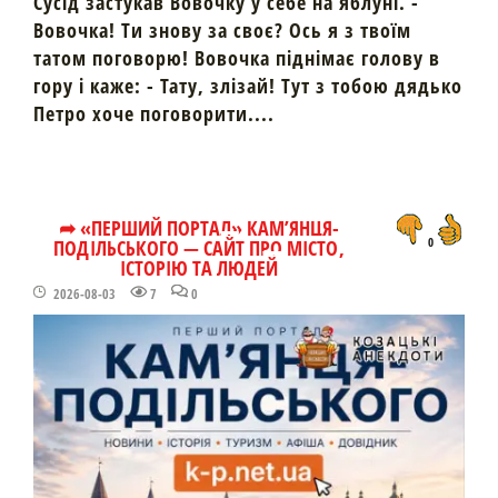
Сусід застукав Вовочку у себе на яблуні. -
Вовочка! Ти знову за своє? Ось я з твоїм
татом поговорю! Вовочка піднімає голову в
гору і каже: - Тату, злізай! Тут з тобою дядько
Петро хоче поговорити....
➦ «ПЕРШИЙ ПОРТАЛ» КАМ’ЯНЦЯ-
ПОДІЛЬСЬКОГО — САЙТ ПРО МІСТО,
0
ІСТОРІЮ ТА ЛЮДЕЙ
2026-08-03
7
0