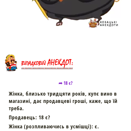
➦ 18 є?
Жінка, близько тридцяти років, купє вино в
магазині, дає продавцеві гроші, каже, що їй
треба.
Продавець: 18 є?
Жінка (розпливаючись в усмішці): є.