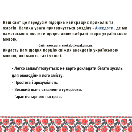
Наш сайт це передусім підбірка найкращих приколів та
жартів. Велика увага присвячується розділу -
Анекдоти
, де ми
намагаємого постити щодня лише вибрані твори українською
мовою.
Cайт
анекдоти
anekdot.kozaku.in.ua:
Видасть Вам щодня порцію свіжих анекдотів українською
мовою, які мають такі якості:
- Легко запам'ятовується: не варто докладати багато зусиль
для оволодіння його змісту.
- Простота і зрозумілість.
- Високий шанс схвалення гуморески.
- Гарантія гарного настрою.