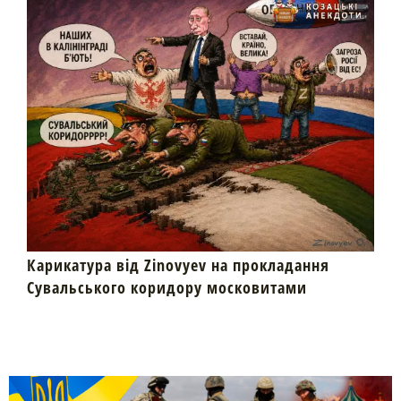
Карикатура від Zinovyev на прокладання
Сувальського коридору московитами