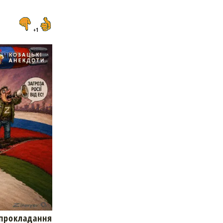
+1
окладання