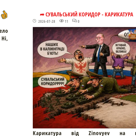
➦ СУВАЛЬСЬКИЙ КОРИДОР - КАРИКАТУРА
2026-07-28
11
0
ело
Ні,
Карикатура від Zinovyev на пр