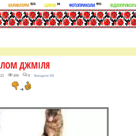
1574
94
1915
КАРИКАТУРИ
ШАРЖІ
ФОТОПРИКОЛИ
ВІДЕОПРИКОЛ
БЛОМ ДЖМІЛЯ
022
499
0
Анекдоти-UA
+6