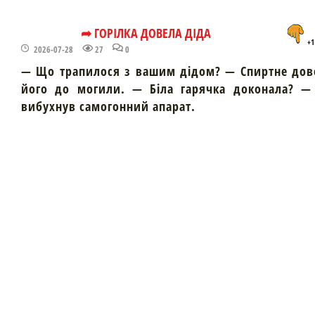
➦ ГОРІЛКА ДОВЕЛА ДІДА
+1
2026-07-28
27
0
— Що трапилося з вашим дідом? — Спиртне дов
його до могили. — Біла гарячка доконала? — 
вибухнув самогонний апарат.