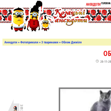
ГОЛОВНА
АНЕКДОТИ
Анекдоти
»
Фотоприколи
»
З тваринами
» Облом Джміля
О
20-11-2