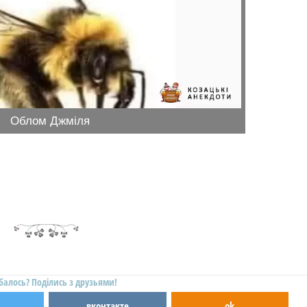
Облом Джміля
балось? Поділись з друзьями!
вконтакте
ok