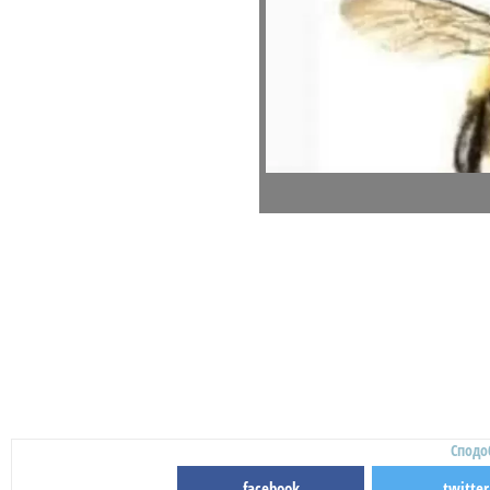
Сподо
facebook
twitter