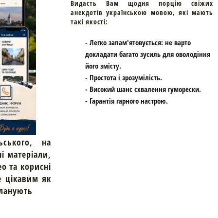
Видасть Вам щодня порцію свіжих
анекдотів українською мовою, які мають
такі якості:
- Легко запам'ятовується: не варто
докладати багато зусиль для оволодіння
його змісту.
- Простота і зрозумілість.
- Високий шанс схвалення гуморески.
- Гарантія гарного настрою.
ьського, на
ні матеріали,
ео та корисні
е цікавим як
планують