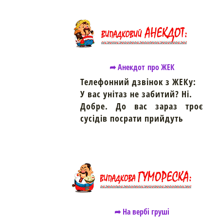
➦ Анекдот про ЖЕК
Телефонний дзвінок з ЖЕКу:
У вас унітаз не забитий? Ні.
Добре. До вас зараз троє
сусідів поcрати прийдуть
https://snu.in.ua/
➦ На вербі груші