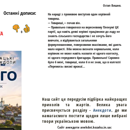
Остап Вишня.
Останні дописи:
На нараді з промовою виступив один керівний
товариш.
— Товариші,— почав він.
— Правильно говорилося на вересневому Пленумі ЦК
партії, що навіть деякі керівні працівники до ладу не
ТА
0
знають сільського господарства і не хочуть його
вивчати, а відбуваються загальними
формулюваннями, поверховими вказівками, які дають
мало користі. Хіба можна визнати нормальним, коли
керівник не може навіть назвати ні одного колгоспу,
ні одного передового бригадира. Правильно! Соромно
було б мені, товариші, коли б я не знав, що в колгоспі
«Перемога» високі врожаї...
Наш сайт це передусім підбірка найкращих
приколів та жартів. Велика увага
присвячується розділу -
Анекдоти
, де ми
намагаємого постити щодня лише вибрані
твори українською мовою.
Cайт
анекдоти
anekdot.kozaku.in.ua: