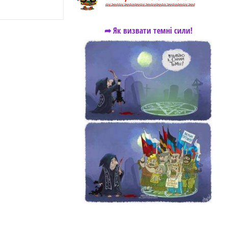
➦ Як визвати темні сили!