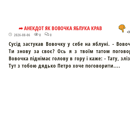
➦ АНЕКДОТ ЯК ВОВОЧКА ЯБЛУКА КРАВ
+3
2026-08-06
8
0
Сусід застукав Вовочку у себе на яблуні. - Вово
Ти знову за своє? Ось я з твоїм татом погово
Вовочка піднімає голову в гору і каже: - Тату, злі
Тут з тобою дядько Петро хоче поговорити....