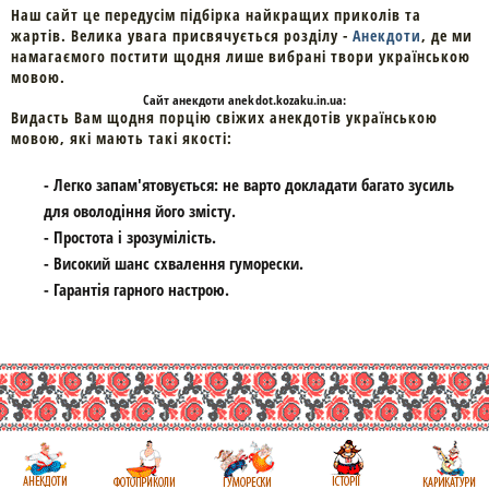
Наш сайт це передусім підбірка найкращих приколів та
жартів. Велика увага присвячується розділу -
Анекдоти
, де ми
намагаємого постити щодня лише вибрані твори українською
мовою.
Cайт
анекдоти
anekdot.kozaku.in.ua:
Видасть Вам щодня порцію свіжих анекдотів українською
мовою, які мають такі якості:
- Легко запам'ятовується: не варто докладати багато зусиль
для оволодіння його змісту.
- Простота і зрозумілість.
- Високий шанс схвалення гуморески.
- Гарантія гарного настрою.