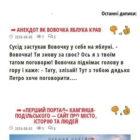
Останні дописи:
➦ АНЕКДОТ ЯК ВОВОЧКА ЯБЛУКА КРАВ
+3
2026-08-06
7
0
Сусід застукав Вовочку у себе на яблуні. -
Вовочка! Ти знову за своє? Ось я з твоїм
татом поговорю! Вовочка піднімає голову в
гору і каже: - Тату, злізай! Тут з тобою дядько
Петро хоче поговорити....
➦ «ПЕРШИЙ ПОРТАЛ» КАМ’ЯНЦЯ-
ПОДІЛЬСЬКОГО — САЙТ ПРО МІСТО,
0
ІСТОРІЮ ТА ЛЮДЕЙ
2026-08-03
5
0