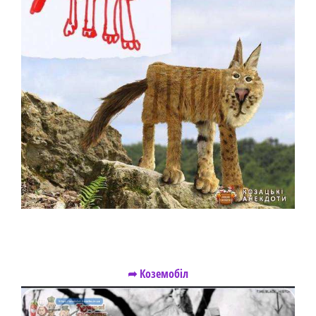
➦ Коземобіл