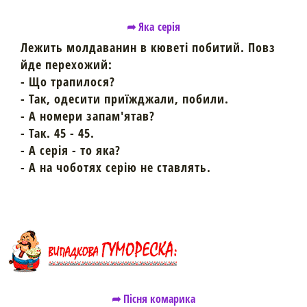
➦ Яка серія
Лежить молдаванин в кюветі побитий. Повз
йде перехожий:
- Що трапилося?
- Так, одесити приїжджали, побили.
- А номери запам'ятав?
- Так. 45 - 45.
- А серія - то яка?
- А на чоботях серію не ставлять.
➦ Пісня комарика