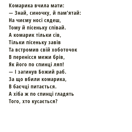
Комарика вчила мати:
— Знай, синочку, й пам'ятай:
На чиєму носі сядеш,
Тому й пісеньку співай.
А комарик тільки сів,
Тільки пісеньку завів
Та встромив свій хоботочок
В перенісся межи брів,
Як його по спинці ляп!
— І загинув Божий раб.
За що вбили комарика,
В баєчці питається.
А хіба ж по спинці гладять
Того, хто кусається?