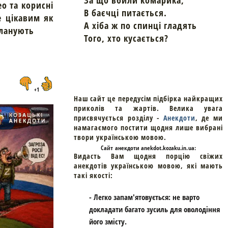
За що вбили комарика,
ео та корисні
В баєчці питається.
е цікавим як
А хіба ж по спинці гладять
планують
Того, хто кусається?
+1
Наш сайт це передусім підбірка найкращих
приколів та жартів. Велика увага
присвячується розділу -
Анекдоти
, де ми
намагаємого постити щодня лише вибрані
твори українською мовою.
Cайт
анекдоти
anekdot.kozaku.in.ua:
Видасть Вам щодня порцію свіжих
анекдотів українською мовою, які мають
такі якості:
- Легко запам'ятовується: не варто
докладати багато зусиль для оволодіння
його змісту.