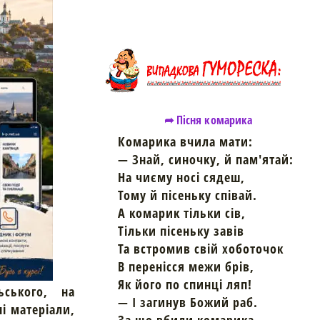
➦ Пісня комарика
Комарика вчила мати:
— Знай, синочку, й пам'ятай:
На чиєму носі сядеш,
Тому й пісеньку співай.
А комарик тільки сів,
Тільки пісеньку завів
Та встромив свій хоботочок
В перенісся межи брів,
Як його по спинці ляп!
ьського, на
— І загинув Божий раб.
ні матеріали,