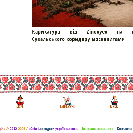
Карикатура від Zinovyev на пр
Сувальського коридору московитами
ght
©
2012
-2026 /
«Свіжі
анекдоти
українською»
.
|
Всі права захищено
|
Контакти