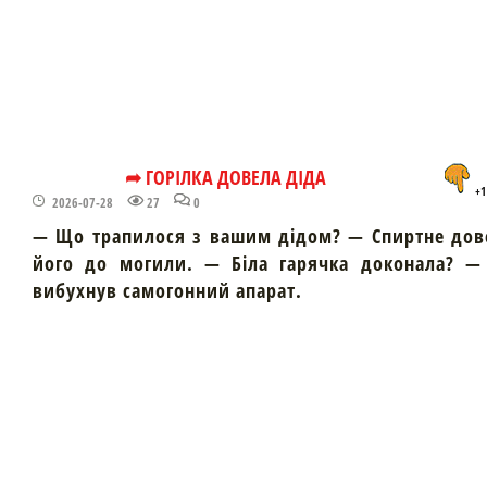
➦ ГОРІЛКА ДОВЕЛА ДІДА
+1
2026-07-28
27
0
— Що трапилося з вашим дідом? — Спиртне дов
його до могили. — Біла гарячка доконала? — 
вибухнув самогонний апарат.