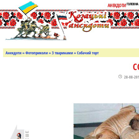
ГОЛОВНА
АНЕКДОТИ
Анекдоти
»
Фотоприколи
»
З тваринами
» Собачий торт
С
28-08-20