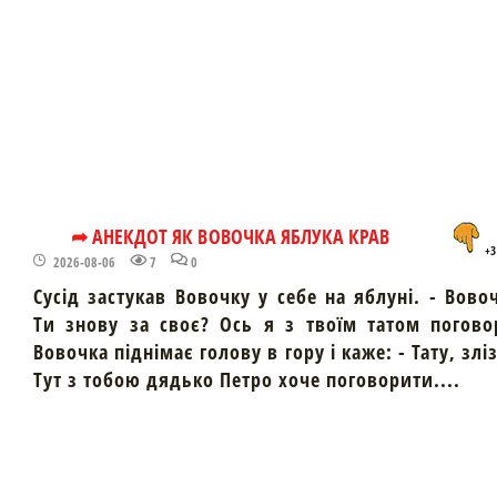
➦ АНЕКДОТ ЯК ВОВОЧКА ЯБЛУКА КРАВ
+3
2026-08-06
7
0
Сусід застукав Вовочку у себе на яблуні. - Вово
Ти знову за своє? Ось я з твоїм татом погово
Вовочка піднімає голову в гору і каже: - Тату, злі
Тут з тобою дядько Петро хоче поговорити....