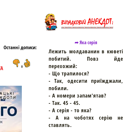
➦ Яка серія
Останні дописи:
Лежить молдаванин в кюветі
побитий. Повз йде
перехожий:
ТА
0
- Що трапилося?
- Так, одесити приїжджали,
побили.
- А номери запам'ятав?
- Так. 45 - 45.
- А серія - то яка?
- А на чоботях серію не
ставлять.