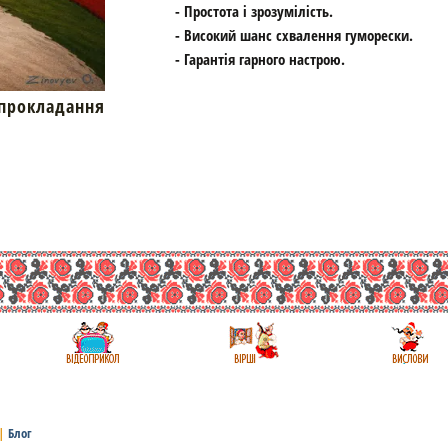
- Простота і зрозумілість.
- Високий шанс схвалення гуморески.
- Гарантія гарного настрою.
окладання
|
Блог