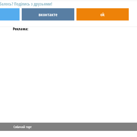
балось? Поділись з друзьями!
вконтакте
ok
Реклама:
Собачий торт