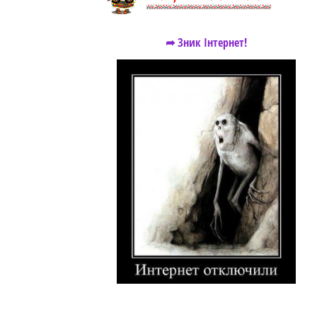
➦ Зник Інтернет!
https://snu.in.ua/