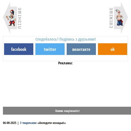
Сподобалось? Поділись з друзьями!
facebook
twitter
вконтакте
ok
Реклама:
Хомяк націоналіст
06-08-2025
|
З тваринами
«
Анекдоти козацькі
»