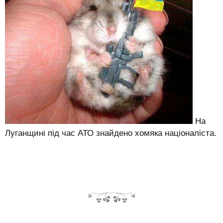
На
Луганщині під час АТО знайдено хомяка націоналіста.