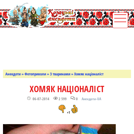
Анекдоти
»
Фотоприколи
»
З тваринами
» Хомяк націоналіст
ХОМЯК НАЦІОНАЛІСТ
06-07-2014
2 599
0
Анекдоти-UA
+1