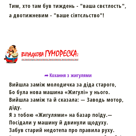
Тим, хто там був тиждень - "ваша свєтлость",
а двотижневим - "ваше сіятєльство"!
➦ Кохання з жигулями
Вийшла заміж молодичка за діда старого,
Бо була нова машина «Жигулі» у нього.
Вийшла заміж та й сказала: — Заводь мотор,
діду.
Я з тобою «Жигулями» на базар поїду.—
Посідали у машину й двинули щодуху.
Забув старий недотепа про правила руху.