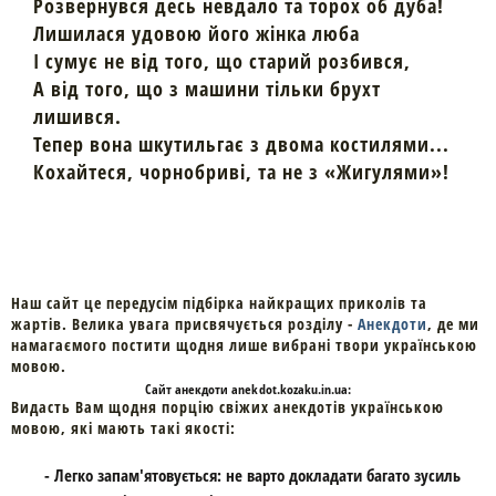
Розвернувся десь невдало та торох об дуба!
Лишилася удовою його жінка люба
І сумує не від того, що старий розбився,
А від того, що з машини тільки брухт
лишився.
Тепер вона шкутильгає з двома костилями...
Кохайтеся, чорнобриві, та не з «Жигулями»!
Наш сайт це передусім підбірка найкращих приколів та
жартів. Велика увага присвячується розділу -
Анекдоти
, де ми
намагаємого постити щодня лише вибрані твори українською
мовою.
Cайт
анекдоти
anekdot.kozaku.in.ua:
Видасть Вам щодня порцію свіжих анекдотів українською
мовою, які мають такі якості:
- Легко запам'ятовується: не варто докладати багато зусиль