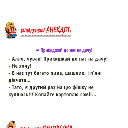
➦ Приїжджай до нас на дачу!
- Алло, чувак! Приїжджай до нас на дачу!
- Не хочу!
- В нас тут багато пива, шашлик, і п’яні
дівчата…
- Тато, я другий раз на цю фішку не
куплюсь!!! Копайте картоплю самі!…