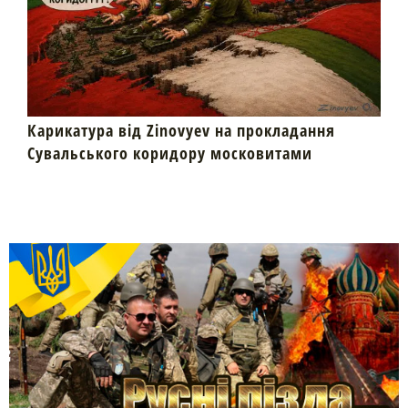
Карикатура від Zinovyev на прокладання
Сувальського коридору московитами