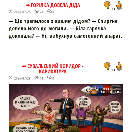
➦ ГОРІЛКА ДОВЕЛА ДІДА
+1
2026-07-28
27
0
— Що трапилося з вашим дідом? — Спиртне
довело його до могили. — Біла гарячка
доконала? — Ні, вибухнув самогонний апарат.
➦ СУВАЛЬСЬКИЙ КОРИДОР -
КАРИКАТУРА
+1
2026-07-28
11
0