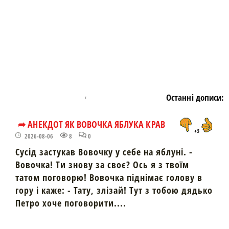
Останні дописи:
➦ АНЕКДОТ ЯК ВОВОЧКА ЯБЛУКА КРАВ
+3
2026-08-06
8
0
Сусід застукав Вовочку у себе на яблуні. -
Вовочка! Ти знову за своє? Ось я з твоїм
татом поговорю! Вовочка піднімає голову в
гору і каже: - Тату, злізай! Тут з тобою дядько
Петро хоче поговорити....