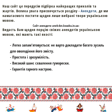
Наш сайт це передусім підбірка найкращих приколів та
жартів. Велика увага присвячується розділу -
Анекдоти
, де ми
намагаємого постити щодня лише вибрані твори українською
мовою.
Cайт
анекдоти
anekdot.kozaku.in.ua:
Видасть Вам щодня порцію свіжих анекдотів українською
мовою, які мають такі якості:
- Легко запам'ятовується: не варто докладати багато зусиль
для оволодіння його змісту.
- Простота і зрозумілість.
- Високий шанс схвалення гуморески.
- Гарантія гарного настрою.