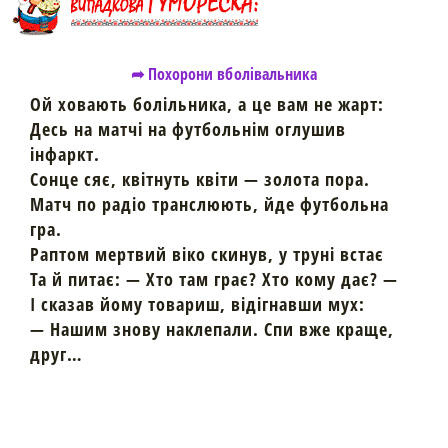
➦ Похорони вболівальника
Ой ховають болільника, а це вам не жарт:
Десь на матчі на футбольнім оглушив
інфаркт.
Сонце сяє, квітнуть квіти — золота пора.
Матч по радіо транслюють, йде футбольна
гра.
Раптом мертвий віко скинув, у труні встає
Та й питає: — Хто там грає? Хто кому дає? —
І сказав йому товариш, відігнавши мух:
— Нашим знову наклепали. Спи вже краще,
друг…