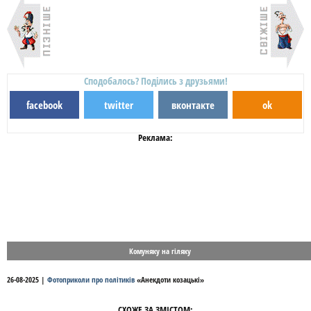
Сподобалось? Поділись з друзьями!
facebook
twitter
вконтакте
ok
Реклама:
Комуняку на гіляку
26-08-2025
|
Фотоприколи про політиків
«
Анекдоти козацькі
»
СХОЖЕ ЗА ЗМІСТОМ: