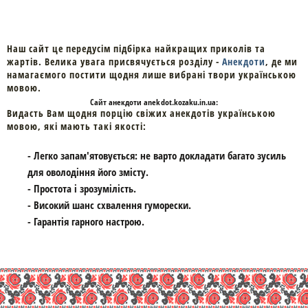
Наш сайт це передусім підбірка найкращих приколів та
жартів. Велика увага присвячується розділу -
Анекдоти
, де ми
намагаємого постити щодня лише вибрані твори українською
мовою.
Cайт
анекдоти
anekdot.kozaku.in.ua:
Видасть Вам щодня порцію свіжих анекдотів українською
мовою, які мають такі якості:
- Легко запам'ятовується: не варто докладати багато зусиль
для оволодіння його змісту.
- Простота і зрозумілість.
- Високий шанс схвалення гуморески.
- Гарантія гарного настрою.