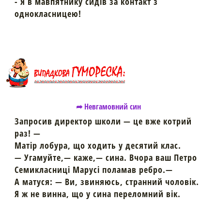
- Я в мавпятнику сидів за контакт з
однокласницею!
➦ Невгамовний син
Запросив директор школи — це вже котрий
раз! —
Матір лобура, що ходить у десятий клас.
— Угамуйте,— каже,— сина. Вчора ваш Петро
Семикласниці Марусі поламав ребро.—
А матуся: — Ви, звиняюсь, странний чоловік.
Я ж не винна, що у сина переломний вік.