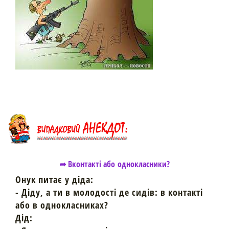
➦ Вконтакті або однокласники?
Онук питає у діда:
- Діду, а ти в молодості де сидів: в контакті
або в однокласниках?
Дід: