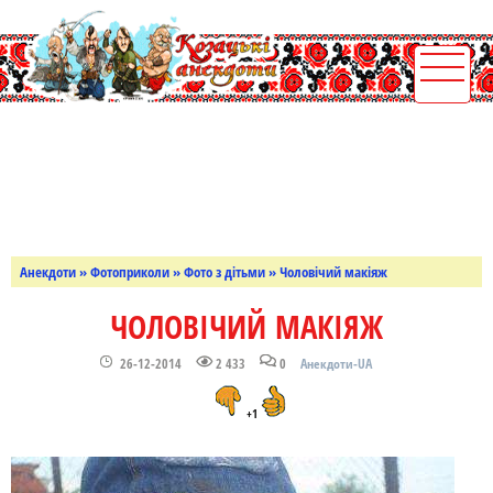
Анекдоти
»
Фотоприколи
»
Фото з дітьми
» Чоловічий макіяж
ЧОЛОВІЧИЙ МАКІЯЖ
26-12-2014
2 433
0
Анекдоти-UA
+1