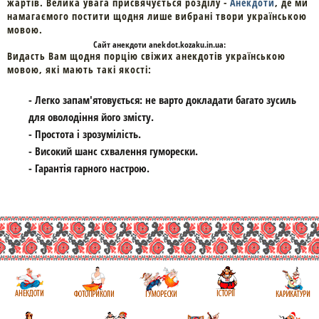
жартів. Велика увага присвячується розділу -
Анекдоти
, де ми
намагаємого постити щодня лише вибрані твори українською
мовою.
Cайт
анекдоти
anekdot.kozaku.in.ua:
Видасть Вам щодня порцію свіжих анекдотів українською
мовою, які мають такі якості:
- Легко запам'ятовується: не варто докладати багато зусиль
для оволодіння його змісту.
- Простота і зрозумілість.
- Високий шанс схвалення гуморески.
- Гарантія гарного настрою.