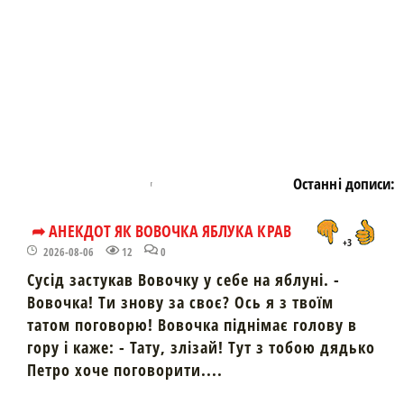
Останні дописи:
➦ АНЕКДОТ ЯК ВОВОЧКА ЯБЛУКА КРАВ
+3
2026-08-06
12
0
Сусід застукав Вовочку у себе на яблуні. -
Вовочка! Ти знову за своє? Ось я з твоїм
татом поговорю! Вовочка піднімає голову в
гору і каже: - Тату, злізай! Тут з тобою дядько
Петро хоче поговорити....