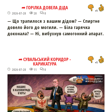
➦ ГОРІЛКА ДОВЕЛА ДІДА
+1
2026-07-28
28
0
— Що трапилося з вашим дідом? — Спиртне
довело його до могили. — Біла гарячка
доконала? — Ні, вибухнув самогонний апарат.
➦ СУВАЛЬСЬКИЙ КОРИДОР -
КАРИКАТУРА
+1
2026-07-28
11
0