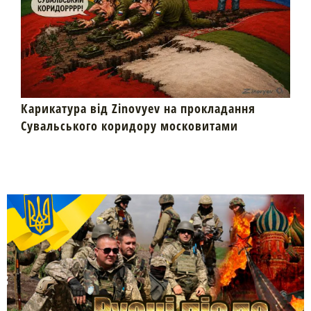
Карикатура від Zinovyev на прокладання
Сувальського коридору московитами