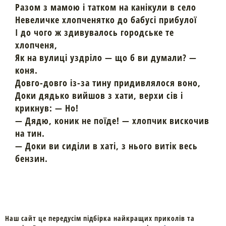
Разом з мамою і татком на канікули в село
Невеличке хлопченятко до бабусі прибулої
І до чого ж здивувалось городське те
хлопченя,
Як на вулиці уздріло — що б ви думали? —
коня.
Довго-довго із-за тину придивлялося воно,
Доки дядько вийшов з хати, верхи сів і
крикнув: — Но!
— Дядю, коник не поїде! — хлопчик вискочив
на тин.
— Доки ви сиділи в хаті, з нього витік весь
бензин.
Наш сайт це передусім підбірка найкращих приколів та